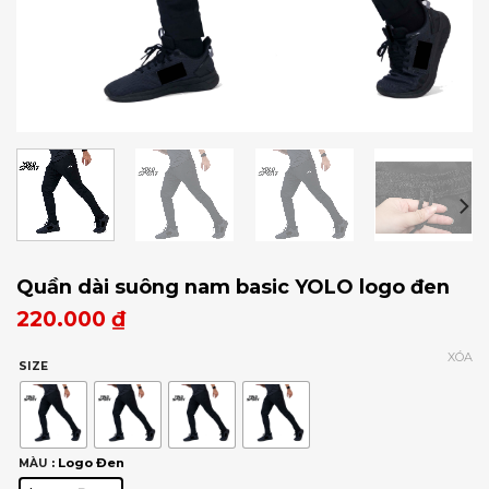
Quần dài suông nam basic YOLO logo đen
220.000
₫
XÓA
SIZE
: Logo Đen
MÀU