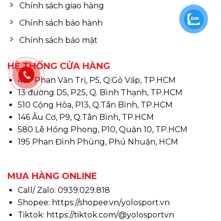
Chính sách giao hàng
Chính sách bảo hành
Chính sách bảo mật
HỆ THỐNG CỬA HÀNG
497 Phan Văn Trị, P5, Q.Gò Vấp, TP.HCM
13 đường D5, P25, Q. Bình Thạnh, TP.HCM
510 Cộng Hòa, P13, Q.Tân Bình, TP.HCM
146 Âu Cơ, P9, Q.Tân Bình, TP.HCM
580 Lê Hồng Phong, P10, Quận 10, TP.HCM
195 Phan Đình Phùng, Phú Nhuận, HCM
MUA HÀNG ONLINE
Call/ Zalo: 0939.029.818
Shopee:
https://shopee.vn/yolosport.vn
Tiktok:
https://tiktok.com/@yolosportvn