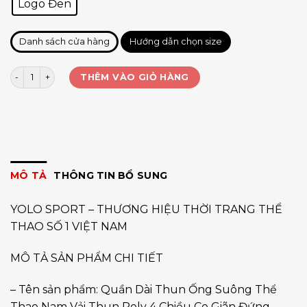
Logo Đen
Danh sách cửa hàng
Hướng dẫn chọn size
Quần dài suông nam basic YOLO logo đen số lượng
THÊM VÀO GIỎ HÀNG
MÔ TẢ
THÔNG TIN BỔ SUNG
YOLO SPORT – THƯƠNG HIỆU THỜI TRANG THỂ
THAO SỐ 1 VIỆT NAM
MÔ TẢ SẢN PHẨM CHI TIẾT
– Tên sản phẩm: Quần Dài Thun Ống Suông Thể
Thao Nam Vải Thun Poly 4 Chiều Co Giãn Đứng