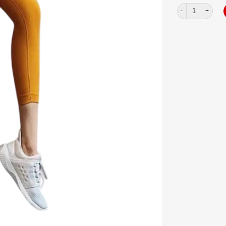
Quần dệt 9 tấc m