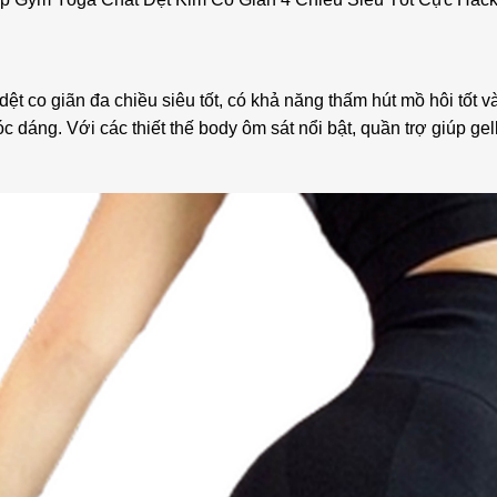
t co giãn đa chiều siêu tốt, có khả năng thấm hút mồ hôi tốt 
óc dáng. Với các thiết thế body ôm sát nổi bật, quần trợ giúp g