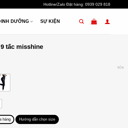
Hotline/Zalo Đặt hàng:
0939 029 818
DINH DƯỠNG
SỰ KIỆN
 9 tấc misshine
XÓA
a hàng
Hướng dẫn chọn size