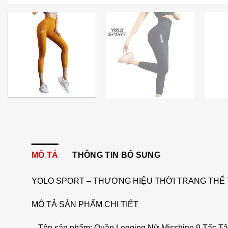
MÔ TẢ
THÔNG TIN BỔ SUNG
YOLO SPORT – THƯƠNG HIỆU THỜI TRANG THỂ 
MÔ TẢ SẢN PHẨM CHI TIẾT
– Tên sản phẩm: Quần Legging Nữ Misshine 9 Tấc T