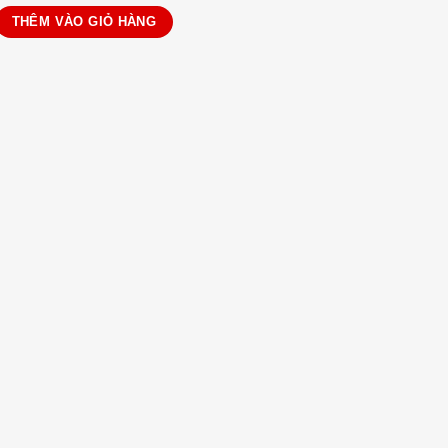
isshine số lượng
THÊM VÀO GIỎ HÀNG