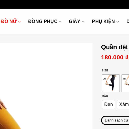
ĐỒ NỮ
ĐỒNG PHỤC
GIÀY
PHỤ KIỆN
Quần dệt
180.000
₫
SIZE
MÀU
Đen
Xám
Danh sách cử