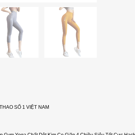
THAO SỐ 1 VIỆT NAM
ập Gym Yoga Chất Dệt Kim Co Giãn 4 Chiều Siêu Tốt Cực Ha