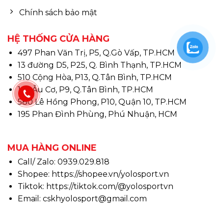
Chính sách bảo mật
HỆ THỐNG CỬA HÀNG
497 Phan Văn Trị, P5, Q.Gò Vấp, TP.HCM
13 đường D5, P25, Q. Bình Thạnh, TP.HCM
510 Cộng Hòa, P13, Q.Tân Bình, TP.HCM
146 Âu Cơ, P9, Q.Tân Bình, TP.HCM
580 Lê Hồng Phong, P10, Quận 10, TP.HCM
195 Phan Đình Phùng, Phú Nhuận, HCM
MUA HÀNG ONLINE
Call/ Zalo: 0939.029.818
Shopee:
https://shopee.vn/yolosport.vn
Tiktok:
https://tiktok.com/@yolosportvn
Email: cskhyolosport@gmail.com