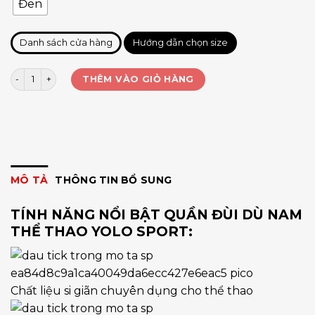
Đen
Danh sách cửa hàng
Hướng dẫn chọn size
Quần đùi dù nam Running Yolo số lượng
THÊM VÀO GIỎ HÀNG
MÔ TẢ
THÔNG TIN BỔ SUNG
TÍNH NĂNG NỔI BẬT QUẦN ĐÙI DÙ NAM
THỂ THAO YOLO SPORT:
Chất liệu si giãn chuyên dụng cho thể thao