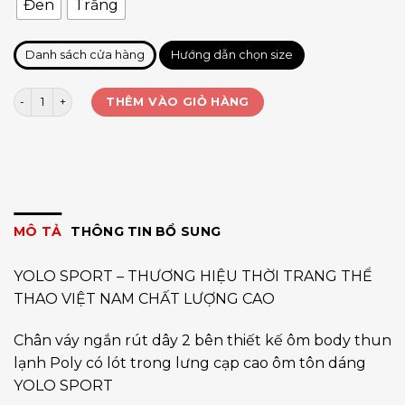
Đen
Trắng
Danh sách cửa hàng
Hướng dẫn chọn size
Quần đùi giả váy rút dây 2 bên số lượng
THÊM VÀO GIỎ HÀNG
MÔ TẢ
THÔNG TIN BỔ SUNG
YOLO SPORT – THƯƠNG HIỆU THỜI TRANG THỂ
THAO VIỆT NAM CHẤT LƯỢNG CAO
Chân váy ngắn rút dây 2 bên thiết kế ôm body thun
lạnh Poly có lót trong lưng cạp cao ôm tôn dáng
YOLO SPORT