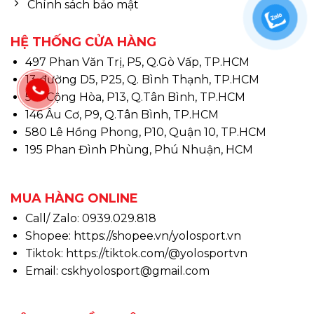
Chính sách bảo mật
HỆ THỐNG CỬA HÀNG
497 Phan Văn Trị, P5, Q.Gò Vấp, TP.HCM
13 đường D5, P25, Q. Bình Thạnh, TP.HCM
510 Cộng Hòa, P13, Q.Tân Bình, TP.HCM
146 Âu Cơ, P9, Q.Tân Bình, TP.HCM
580 Lê Hồng Phong, P10, Quận 10, TP.HCM
195 Phan Đình Phùng, Phú Nhuận, HCM
MUA HÀNG ONLINE
Call/ Zalo: 0939.029.818
Shopee:
https://shopee.vn/yolosport.vn
Tiktok:
https://tiktok.com/@yolosportvn
Email: cskhyolosport@gmail.com