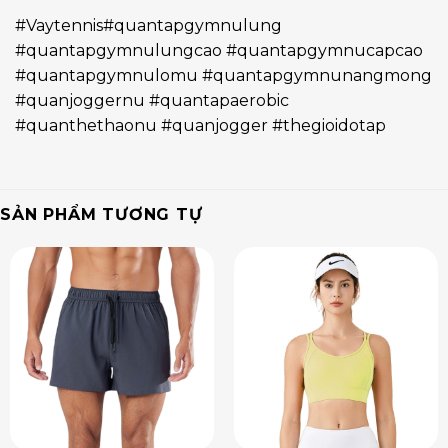
#Vaytennis#quantapgymnulung
#quantapgymnulungcao #quantapgymnucapcao
#quantapgymnulomu #quantapgymnunangmong
#quanjoggernu #quantapaerobic
#quanthethaonu #quanjogger #thegioidotap
SẢN PHẨM TƯƠNG TỰ