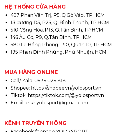
HỆ THỐNG CỬA HÀNG
497 Phan Văn Trị, P5, Q.Gò Vấp, TP.HCM
13 đường D5, P25, Q. Bình Thạnh, TP.HCM
510 Cộng Hòa, P13, Q.Tân Bình, TP.HCM
146 Âu Cơ, P9, Q.Tân Bình, TP.HCM
580 Lê Hồng Phong, P10, Quận 10, TP.HCM
195 Phan Đình Phùng, Phú Nhuận, HCM
MUA HÀNG ONLINE
Call/ Zalo: 0939.029.818
Shopee:
https://shopee.vn/yolosport.vn
Tiktok:
https://tiktok.com/@yolosportvn
Email: cskhyolosport@gmail.com
KÊNH TRUYỀN THÔNG
Facebook fanpage YOLO SPORT