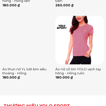
hông - Hồng sen
Đen
180.000
₫
260.000
₫
Áo thun nữ YL lưới kim siêu
Áo nữ cổ tim YOLO vạch tay
thoáng - Hồng
hông - Hồng ruốc
180.000
₫
180.000
₫
THƯƠNG HIỆU YOLO SPORT