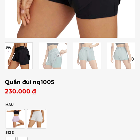
Quần đùi nq1005
230.000
₫
MÀU
SIZE