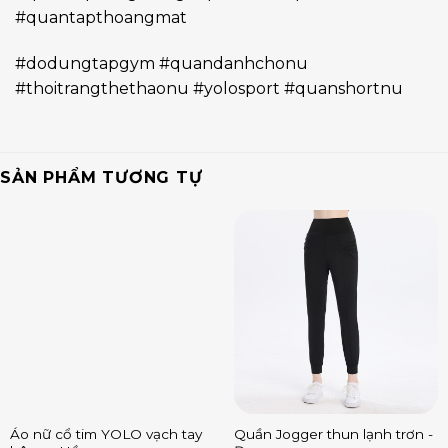
#quantapthoangmat
#dodungtapgym #quandanhchonu
#thoitrangthethaonu #yolosport #quanshortnu
SẢN PHẨM TƯƠNG TỰ
Áo nữ cổ tim YOLO vạch tay
Quần Jogger thun lạnh trơn -