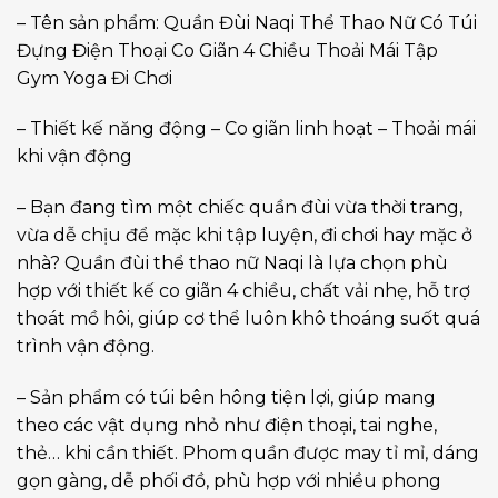
– Tên sản phẩm: Quần Đùi Naqi Thể Thao Nữ Có Túi
Đựng Điện Thoại Co Giãn 4 Chiều Thoải Mái Tập
Gym Yoga Đi Chơi
– Thiết kế năng động – Co giãn linh hoạt – Thoải mái
khi vận động
– Bạn đang tìm một chiếc quần đùi vừa thời trang,
vừa dễ chịu để mặc khi tập luyện, đi chơi hay mặc ở
nhà? Quần đùi thể thao nữ Naqi là lựa chọn phù
hợp với thiết kế co giãn 4 chiều, chất vải nhẹ, hỗ trợ
thoát mồ hôi, giúp cơ thể luôn khô thoáng suốt quá
trình vận động.
– Sản phẩm có túi bên hông tiện lợi, giúp mang
theo các vật dụng nhỏ như điện thoại, tai nghe,
thẻ… khi cần thiết. Phom quần được may tỉ mỉ, dáng
gọn gàng, dễ phối đồ, phù hợp với nhiều phong