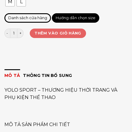
M
L
Danh sách cửa hàng
Hướng dẫn chọn size
Quần đùi nq1005 số lượng
THÊM VÀO GIỎ HÀNG
MÔ TẢ
THÔNG TIN BỔ SUNG
YOLO SPORT – THƯƠNG HIỆU THỜI TRANG VÀ
PHỤ KIỆN THỂ THAO
MÔ TẢ SẢN PHẨM CHI TIẾT