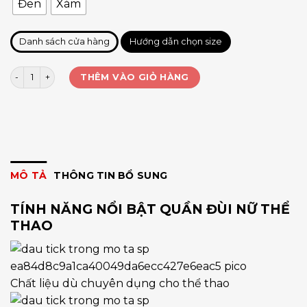
Đen
Xám
Danh sách cửa hàng
Hướng dẫn chọn size
Quần đùi nữ Yolo phối chữ bên số lượng
THÊM VÀO GIỎ HÀNG
MÔ TẢ
THÔNG TIN BỔ SUNG
TÍNH NĂNG NỔI BẬT QUẦN ĐÙI NỮ THỂ
THAO
Chất liệu dù chuyên dụng cho thể thao