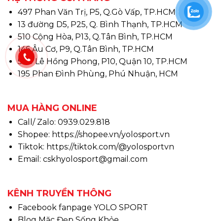
497 Phan Văn Trị, P5, Q.Gò Vấp, TP.HCM
13 đường D5, P25, Q. Bình Thạnh, TP.HCM
510 Cộng Hòa, P13, Q.Tân Bình, TP.HCM
146 Âu Cơ, P9, Q.Tân Bình, TP.HCM
580 Lê Hồng Phong, P10, Quận 10, TP.HCM
195 Phan Đình Phùng, Phú Nhuận, HCM
MUA HÀNG ONLINE
Call/ Zalo: 0939.029.818
Shopee:
https://shopee.vn/yolosport.vn
Tiktok:
https://tiktok.com/@yolosportvn
Email: cskhyolosport@gmail.com
KÊNH TRUYỀN THÔNG
Facebook fanpage YOLO SPORT
Blog Mặc Đẹp Sống Khỏe