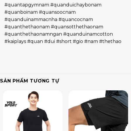
#quantapgymnam #quanduichaybonam
#quanboinam #quansoocnam
#quanduinammacnha #quancocnam
#quanthethaonam #quansotthethaonam
#quanthethaonamngan #quanduinamcotton
#kaiplays #quan #dui #short #gio #nam #thethao
SẢN PHẨM TƯƠNG TỰ