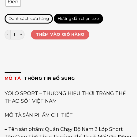
Đen
Danh sách cửa hàng
Hướng dẫn chọn size
Quần đùi running nam 2 lớp xẻ tà túi sau số lượng
THÊM VÀO GIỎ HÀNG
MÔ TẢ
THÔNG TIN BỔ SUNG
YOLO SPORT – THƯƠNG HIỆU THỜI TRANG THỂ
THAO SỐ 1 VIỆT NAM
MÔ TẢ SẢN PHẨM CHI TIẾT
– Tên sản phẩm: Quần Chạy Bộ Nam 2 Lớp Short
Tập Gym Thể Thao Thoáng Khí Thoải Mái Vận Động