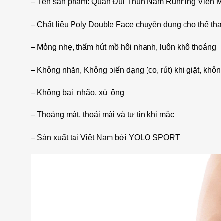
– Tên sản phẩm: Quần Đùi Thun Nam Running Viề
– Chất liệu Poly Double Face chuyên dụng cho thể th
– Mỏng nhẹ, thấm hút mồ hôi nhanh, luôn khô thoáng
– Không nhăn, Không biến dạng (co, rút) khi giặt, khôn
– Không bai, nhão, xù lông
– Thoáng mát, thoải mái và tự tin khi mặc
– Sản xuất tại Việt Nam bởi YOLO SPORT