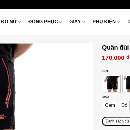
ĐỒ NỮ
ĐỒNG PHỤC
GIÀY
PHỤ KIỆN
Quần đùi
170.000
₫
SIZE
MÀU
Cam
Đỏ
Danh sách cử