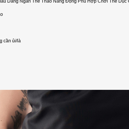
n Màu Dáng Ngắn Thể Thao Năng Động Phù Hợp Chơi Thể Dụ
ao
g cần ủi/là