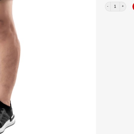
Quần đùi YOLO r