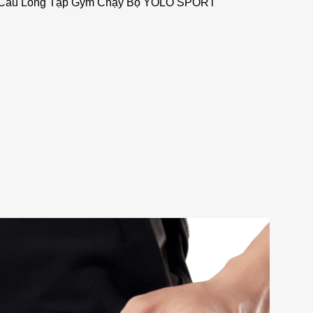
c Cầu Lông Tập Gym Chạy Bộ YOLO SPORT