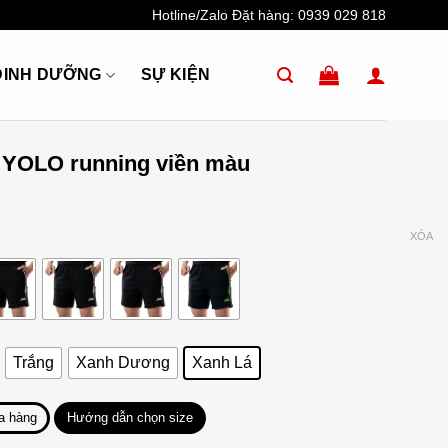
Hotline/Zalo Đặt hàng:
0939 029 818
DINH DƯỠNG
SỰ KIỆN
 YOLO running viền màu
XÓA
Trắng
Xanh Dương
Xanh Lá
a hàng
Hướng dẫn chọn size