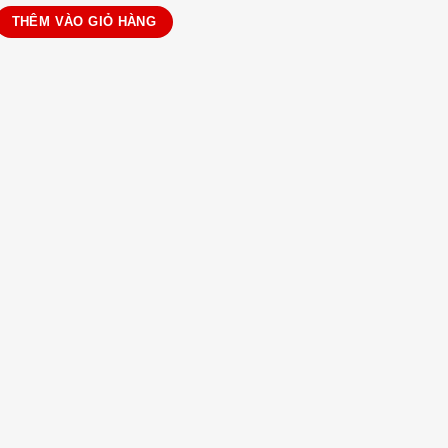
unning viền màu số lượng
THÊM VÀO GIỎ HÀNG