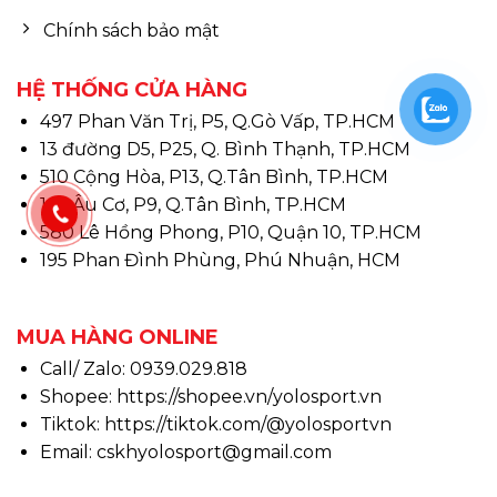
Chính sách bảo mật
HỆ THỐNG CỬA HÀNG
497 Phan Văn Trị, P5, Q.Gò Vấp, TP.HCM
13 đường D5, P25, Q. Bình Thạnh, TP.HCM
510 Cộng Hòa, P13, Q.Tân Bình, TP.HCM
146 Âu Cơ, P9, Q.Tân Bình, TP.HCM
580 Lê Hồng Phong, P10, Quận 10, TP.HCM
195 Phan Đình Phùng, Phú Nhuận, HCM
MUA HÀNG ONLINE
Call/ Zalo: 0939.029.818
Shopee:
https://shopee.vn/yolosport.vn
Tiktok:
https://tiktok.com/@yolosportvn
Email: cskhyolosport@gmail.com