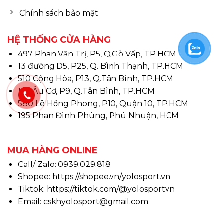
Chính sách bảo mật
HỆ THỐNG CỬA HÀNG
497 Phan Văn Trị, P5, Q.Gò Vấp, TP.HCM
13 đường D5, P25, Q. Bình Thạnh, TP.HCM
510 Cộng Hòa, P13, Q.Tân Bình, TP.HCM
146 Âu Cơ, P9, Q.Tân Bình, TP.HCM
580 Lê Hồng Phong, P10, Quận 10, TP.HCM
195 Phan Đình Phùng, Phú Nhuận, HCM
MUA HÀNG ONLINE
Call/ Zalo: 0939.029.818
Shopee:
https://shopee.vn/yolosport.vn
Tiktok:
https://tiktok.com/@yolosportvn
Email: cskhyolosport@gmail.com