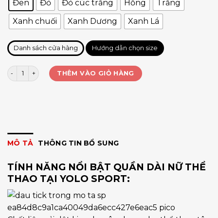
Đen
Đỏ
Đỏ cúc trắng
Hồng
Trắng
Xanh chuối
Xanh Dương
Xanh Lá
Danh sách cửa hàng
Hướng dẫn chọn size
Quần jogger phối cúc bấm số lượng
THÊM VÀO GIỎ HÀNG
MÔ TẢ
THÔNG TIN BỔ SUNG
TÍNH NĂNG NỔI BẬT QUẦN DÀI NỮ THỂ
THAO TẠI YOLO SPORT: