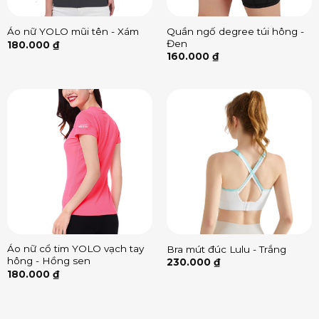
Quần ngố degree túi hông -
Áo nữ YOLO mũi tên - Xám
Đen
180.000
₫
160.000
₫
Áo nữ cổ tim YOLO vạch tay
Bra mút đúc Lulu - Trắng
hông - Hồng sen
230.000
₫
180.000
₫