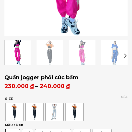
Quần jogger phối cúc bấm
230.000
₫
–
240.000
₫
XÓA
SIZE
: Đen
MÀU