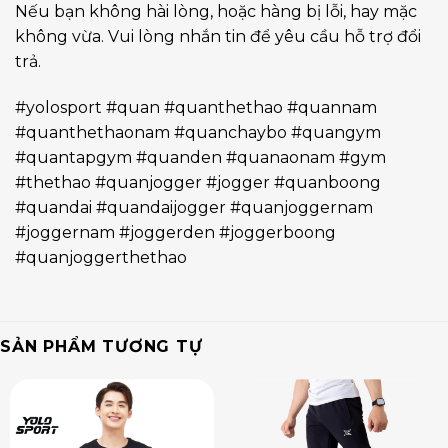
Nếu bạn không hài lòng, hoặc hàng bị lỗi, hay mặc
không vừa. Vui lòng nhắn tin để yêu cầu hỗ trợ đổi
trả.
#yolosport #quan #quanthethao #quannam
#quanthethaonam #quanchaybo #quangym
#quantapgym #quanden #quanaonam #gym
#thethao #quanjogger #jogger #quanboong
#quandai #quandaijogger #quanjoggernam
#joggernam #joggerden #joggerboong
#quanjoggerthethao
SẢN PHẨM TƯƠNG TỰ