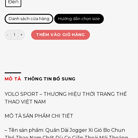
Đen
Danh sách cửa hàng
Hướng dẫn chọn size
Quần Jogger Xi Gió nam YOLO ACTIVE số lượng
THÊM VÀO GIỎ HÀNG
MÔ TẢ
THÔNG TIN BỔ SUNG
YOLO SPORT – THƯƠNG HIỆU THỜI TRANG THỂ
THAO VIỆT NAM
MÔ TẢ SẢN PHẨM CHI TIẾT
– Tên sản phẩm: Quần Dài Jogger Xi Gió Bo Chun
Thể Thao Nam Chất Dù Co Giãn Thoải Mái Thoáng