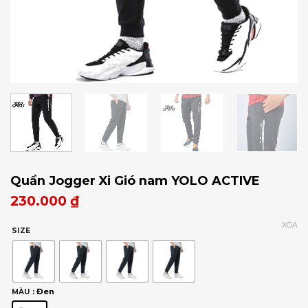
Quần Jogger Xi Gió nam YOLO ACTIVE
230.000
₫
XÓA
SIZE
: Đen
MÀU