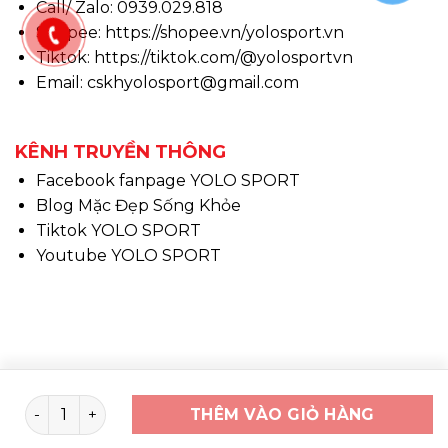
Call/ Zalo: 0939.029.818
Shopee:
https://shopee.vn/yolosport.vn
Tiktok:
https://tiktok.com/@yolosportvn
Email: cskhyolosport@gmail.com
KÊNH TRUYỀN THÔNG
Facebook fanpage YOLO SPORT
Blog Mặc Đẹp Sống Khỏe
Tiktok YOLO SPORT
Youtube YOLO SPORT
Copyright 2026 ©
www.yolosport.vn - Design & SEO
Quần jogger YK207 số lượng
THÊM VÀO GIỎ HÀNG
By YOLO SPORT