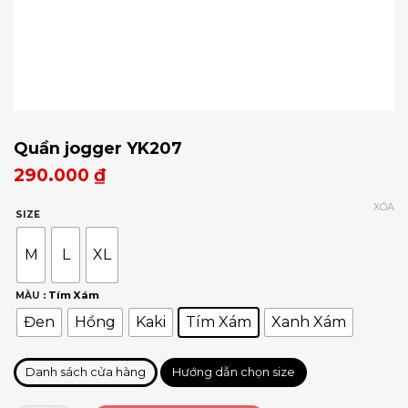
Quần jogger YK207
290.000
₫
XÓA
SIZE
M
L
XL
: Tím Xám
MÀU
Đen
Hồng
Kaki
Tím Xám
Xanh Xám
Danh sách cửa hàng
Hướng dẫn chọn size