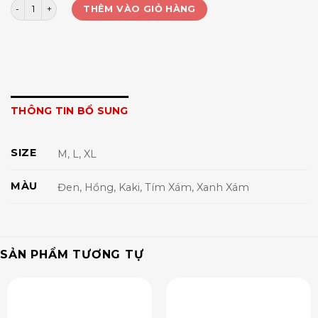
Quần jogger YK207 số lượng
THÊM VÀO GIỎ HÀNG
THÔNG TIN BỔ SUNG
SIZE
M, L, XL
MÀU
Đen, Hồng, Kaki, Tím Xám, Xanh Xám
SẢN PHẨM TƯƠNG TỰ