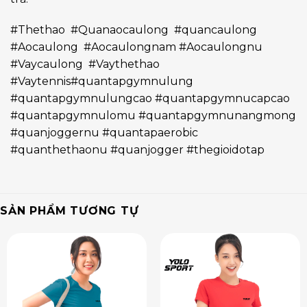
#Thethao #Quanaocaulong #quancaulong
#Aocaulong #Aocaulongnam #Aocaulongnu
#Vaycaulong #Vaythethao
#Vaytennis#quantapgymnulung
#quantapgymnulungcao #quantapgymnucapcao
#quantapgymnulomu #quantapgymnunangmong
#quanjoggernu #quantapaerobic
#quanthethaonu #quanjogger #thegioidotap
SẢN PHẨM TƯƠNG TỰ