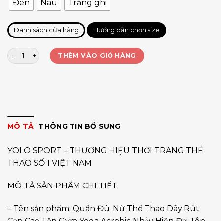
Đen
Nâu
Trắng ghi
Danh sách cửa hàng
Hướng dẫn chọn size
Quần short đùi Lulu số lượng
THÊM VÀO GIỎ HÀNG
MÔ TẢ
THÔNG TIN BỔ SUNG
YOLO SPORT – THƯƠNG HIỆU THỜI TRANG THỂ
THAO SỐ 1 VIỆT NAM
MÔ TẢ SẢN PHẨM CHI TIẾT
– Tên sản phẩm: Quần Đùi Nữ Thể Thao Dây Rút
Cạp Cao Tập Gym Yoga Aerobic Nhảy Hiện Đại Tôn