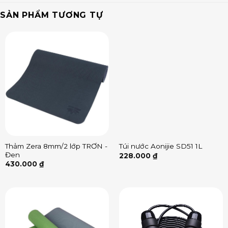
SẢN PHẨM TƯƠNG TỰ
Thảm Zera 8mm/2 lớp TRƠN -
Túi nước Aonijie SD51 1L
Đen
228.000
₫
430.000
₫