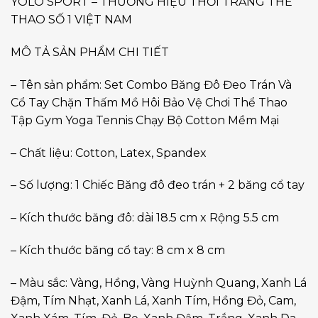
YOLO SPORT – THƯƠNG HIỆU THỜI TRANG THỂ
THAO SỐ 1 VIỆT NAM
MÔ TẢ SẢN PHẨM CHI TIẾT
– Tên sản phẩm: Set Combo Băng Đô Đeo Trán Và
Cổ Tay Chặn Thấm Mồ Hôi Bảo Vệ Chơi Thể Thao
Tập Gym Yoga Tennis Chạy Bộ Cotton Mềm Mại
– Chất liệu: Cotton, Latex, Spandex
– Số lượng: 1 Chiếc Băng đô đeo trán + 2 băng cổ tay
– Kích thước băng đô: dài 18.5 cm x Rộng 5.5 cm
– Kích thước băng cổ tay: 8 cm x 8 cm
– Màu sắc: Vàng, Hồng, Vàng Huỳnh Quang, Xanh Lá
Đậm, Tím Nhạt, Xanh Lá, Xanh Tím, Hồng Đỏ, Cam,