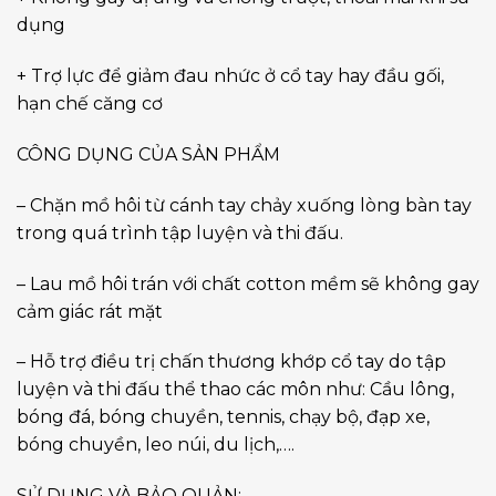
dụng
+ Trợ lực để giảm đau nhức ở cổ tay hay đầu gối,
hạn chế căng cơ
CÔNG DỤNG CỦA SẢN PHẨM
– Chặn mồ hôi từ cánh tay chảy xuống lòng bàn tay
trong quá trình tập luyện và thi đấu.
– Lau mồ hôi trán với chất cotton mềm sẽ không gay
cảm giác rát mặt
– Hỗ trợ điều trị chấn thương khớp cổ tay do tập
luyện và thi đấu thể thao các môn như: Cầu lông,
bóng đá, bóng chuyền, tennis, chạy bộ, đạp xe,
bóng chuyền, leo núi, du lịch,….
SỬ DỤNG VÀ BẢO QUẢN: