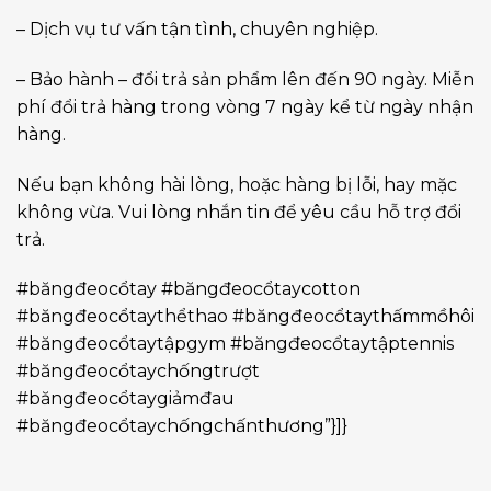
– Dịch vụ tư vấn tận tình, chuyên nghiệp.
– Bảo hành – đổi trả sản phẩm lên đến 90 ngày. Miễn
phí đổi trả hàng trong vòng 7 ngày kể từ ngày nhận
hàng.
Nếu bạn không hài lòng, hoặc hàng bị lỗi, hay mặc
không vừa. Vui lòng nhắn tin để yêu cầu hỗ trợ đổi
trả.
#băngđeocổtay #băngđeocổtaycotton
#băngđeocổtaythểthao #băngđeocổtaythấmmồhôi
#băngđeocổtaytậpgym #băngđeocổtaytậptennis
#băngđeocổtaychốngtrượt
#băngđeocổtaygiảmđau
#băngđeocổtaychốngchấnthương”}]}