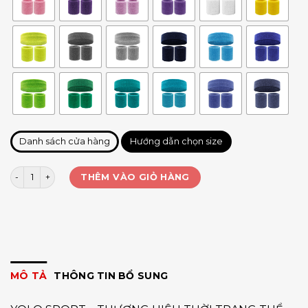
Danh sách cửa hàng
Hướng dẫn chọn size
Set 3 món băng mồ hôi Aolikes số lượng
THÊM VÀO GIỎ HÀNG
MÔ TẢ
THÔNG TIN BỔ SUNG