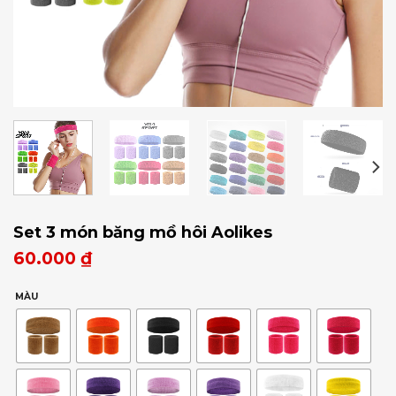
Set 3 món băng mồ hôi Aolikes
60.000
₫
MÀU