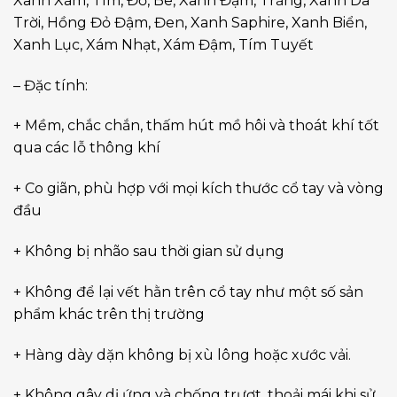
Xanh Xám, Tím, Đỏ, Be, Xanh Đậm, Trắng, Xanh Da
Trời, Hồng Đỏ Đậm, Đen, Xanh Saphire, Xanh Biển,
Xanh Lục, Xám Nhạt, Xám Đậm, Tím Tuyết
– Đặc tính:
+ Mềm, chắc chắn, thấm hút mồ hôi và thoát khí tốt
qua các lỗ thông khí
+ Co giãn, phù hợp với mọi kích thước cổ tay và vòng
đầu
+ Không bị nhão sau thời gian sử dụng
+ Không để lại vết hằn trên cổ tay như một số sản
phẩm khác trên thị trường
+ Hàng dày dặn không bị xù lông hoặc xước vải.
+ Không gây dị ứng và chống trượt, thoải mái khi sử