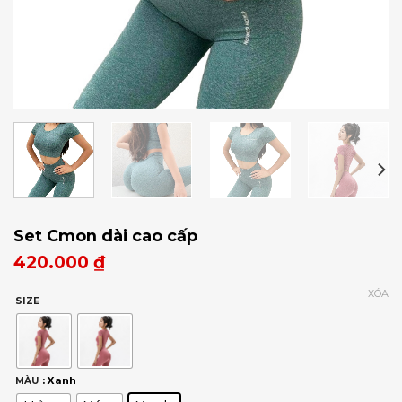
Set Cmon dài cao cấp
420.000
₫
XÓA
SIZE
: Xanh
MÀU