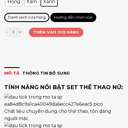
Hồng
Xám
Xanh
Danh sách cửa hàng
Hướng dẫn chọn size
Set Cmon dài cao cấp số lượng
THÊM VÀO GIỎ HÀNG
MÔ TẢ
THÔNG TIN BỔ SUNG
TÍNH NĂNG NỔI BẬT SET THỂ THAO NỮ:
Chất liệu chuyên dụng cho thể thao, tôn dáng
người mặc.