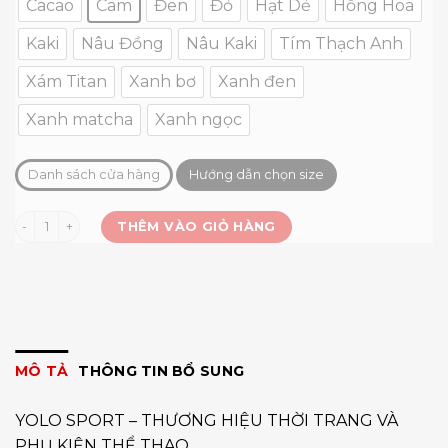
Cacao
Cam
Đen
Đỏ
Hạt Dẻ
Hồng Hoa
Kaki
Nâu Đồng
Nâu Kaki
Tím Thạch Anh
Xám Titan
Xanh bơ
Xanh đen
Xanh matcha
Xanh ngọc
Danh sách cửa hàng
Hướng dẫn chọn size
Set dài Lulu WX22 số lượng
THÊM VÀO GIỎ HÀNG
MÔ TẢ
THÔNG TIN BỔ SUNG
YOLO SPORT – THƯƠNG HIỆU THỜI TRANG VÀ
PHỤ KIỆN THỂ THAO