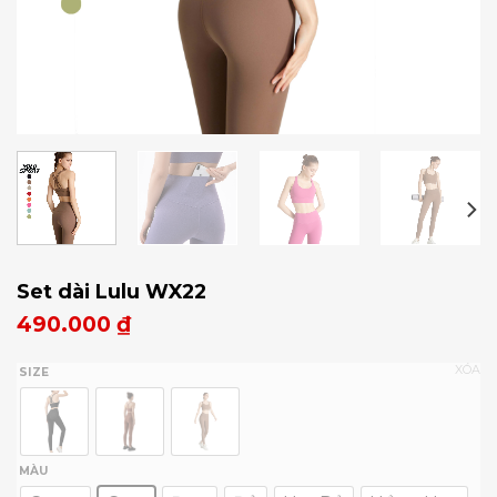
Set dài Lulu WX22
490.000
₫
XÓA
SIZE
MÀU