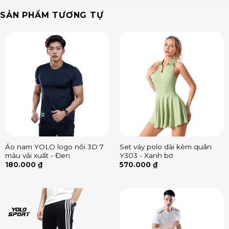
SẢN PHẨM TƯƠNG TỰ
Áo nam YOLO logo nổi 3D 7
Set váy polo dài kèm quần
màu vải xuất - Đen
Y303 - Xanh bơ
180.000
₫
570.000
₫