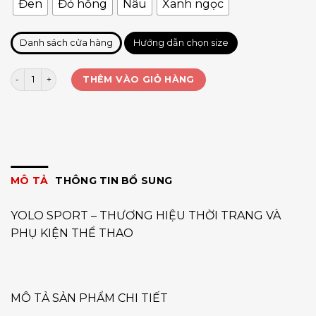
Đen
Đỏ hồng
Nâu
Xanh ngọc
Danh sách cửa hàng
Hướng dẫn chọn size
Set dài tăm gân có túi BX673 số lượng
THÊM VÀO GIỎ HÀNG
MÔ TẢ
THÔNG TIN BỔ SUNG
YOLO SPORT – THƯƠNG HIỆU THỜI TRANG VÀ
PHỤ KIỆN THỂ THAO
MÔ TẢ SẢN PHẨM CHI TIẾT