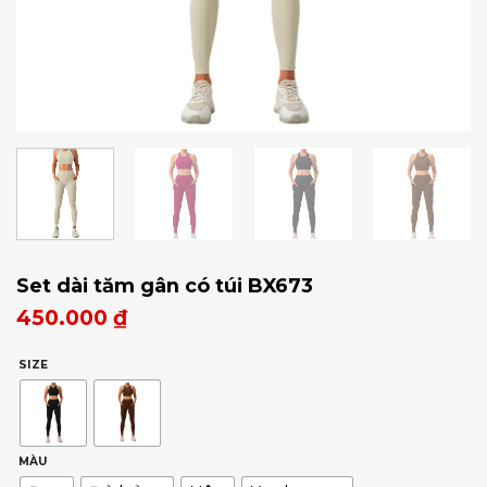
Set dài tăm gân có túi BX673
450.000
₫
SIZE
MÀU