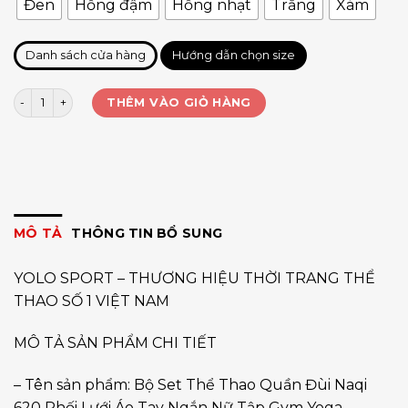
Đen
Hồng đậm
Hồng nhạt
Trắng
Xám
Danh sách cửa hàng
Hướng dẫn chọn size
Set QC short lưới áo có tay NQ620 số lượng
THÊM VÀO GIỎ HÀNG
MÔ TẢ
THÔNG TIN BỔ SUNG
YOLO SPORT – THƯƠNG HIỆU THỜI TRANG THỂ
THAO SỐ 1 VIỆT NAM
MÔ TẢ SẢN PHẨM CHI TIẾT
– Tên sản phẩm: Bộ Set Thể Thao Quần Đùi Naqi
620 Phối Lưới Áo Tay Ngắn Nữ Tập Gym Yoga