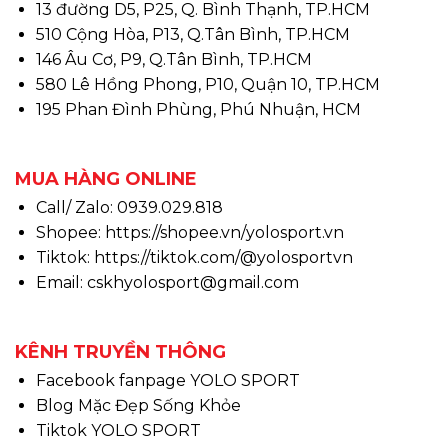
13 đường D5, P25, Q. Bình Thạnh, TP.HCM
510 Cộng Hòa, P13, Q.Tân Bình, TP.HCM
146 Âu Cơ, P9, Q.Tân Bình, TP.HCM
580 Lê Hồng Phong, P10, Quận 10, TP.HCM
195 Phan Đình Phùng, Phú Nhuận, HCM
MUA HÀNG ONLINE
Call/ Zalo: 0939.029.818
Shopee:
https://shopee.vn/yolosport.vn
Tiktok:
https://tiktok.com/@yolosportvn
Email: cskhyolosport@gmail.com
KÊNH TRUYỀN THÔNG
Facebook fanpage YOLO SPORT
Blog Mặc Đẹp Sống Khỏe
Tiktok YOLO SPORT