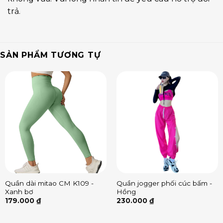
trả.
SẢN PHẨM TƯƠNG TỰ
Quần dài mitao CM K109 -
Quần jogger phối cúc bấm -
Xanh bơ
Hồng
179.000
₫
230.000
₫