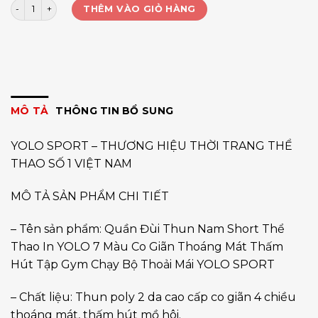
Short nam thun in YOLO chéo ống số lượng
THÊM VÀO GIỎ HÀNG
MÔ TẢ
THÔNG TIN BỔ SUNG
YOLO SPORT – THƯƠNG HIỆU THỜI TRANG THỂ
THAO SỐ 1 VIỆT NAM
MÔ TẢ SẢN PHẨM CHI TIẾT
– Tên sản phẩm: Quần Đùi Thun Nam Short Thể
Thao In YOLO 7 Màu Co Giãn Thoáng Mát Thấm
Hút Tập Gym Chạy Bộ Thoải Mái YOLO SPORT
– Chất liệu: Thun poly 2 da cao cấp co giãn 4 chiều
thoáng mát, thấm hút mồ hôi.