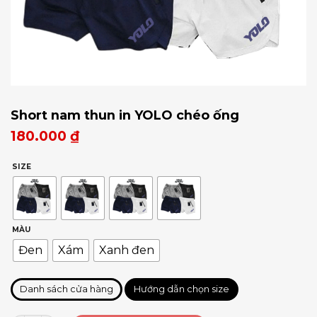
Short nam thun in YOLO chéo ống
180.000
₫
SIZE
MÀU
Đen
Xám
Xanh đen
Danh sách cửa hàng
Hướng dẫn chọn size