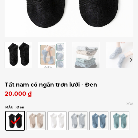
Tất nam cổ ngắn trơn lưới - Đen
20.000
₫
XÓA
: Đen
MÀU