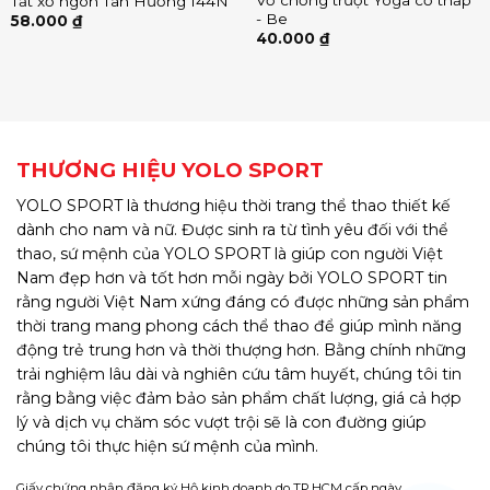
Vớ chống trượt Yoga cổ thấp
Tất xỏ ngón Tân Hương 144N
- Be
58.000
₫
40.000
₫
THƯƠNG HIỆU YOLO SPORT
YOLO SPORT là thương hiệu thời trang thể thao thiết kế
dành cho nam và nữ. Được sinh ra từ tình yêu đối với thể
thao, sứ mệnh của YOLO SPORT là giúp con người Việt
Nam đẹp hơn và tốt hơn mỗi ngày bởi YOLO SPORT tin
rằng người Việt Nam xứng đáng có được những sản phẩm
thời trang mang phong cách thể thao để giúp mình năng
động trẻ trung hơn và thời thượng hơn. Bằng chính những
trải nghiệm lâu dài và nghiên cứu tâm huyết, chúng tôi tin
rằng bằng việc đảm bảo sản phẩm chất lượng, giá cả hợp
lý và dịch vụ chăm sóc vượt trội sẽ là con đường giúp
chúng tôi thực hiện sứ mệnh của mình.
Giấy chứng nhận đăng ký Hộ kinh doanh do TP.HCM cấp ngày