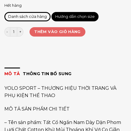
Hết hàng
Danh sách cửa hàng
Hướng dẫn chọn size
Tất nam cổ ngắn trơn lưới số lượng
THÊM VÀO GIỎ HÀNG
MÔ TẢ
THÔNG TIN BỔ SUNG
YOLO SPORT – THƯƠNG HIỆU THỜI TRANG VÀ
PHỤ KIỆN THỂ THAO
MÔ TẢ SẢN PHẨM CHI TIẾT
– Tên sản phẩm: Tất Cổ Ngắn Nam Dày Dặn Phom
Lưới Chất Cotton Khử Mùi Thoáng Khí Vớ Co Giãn