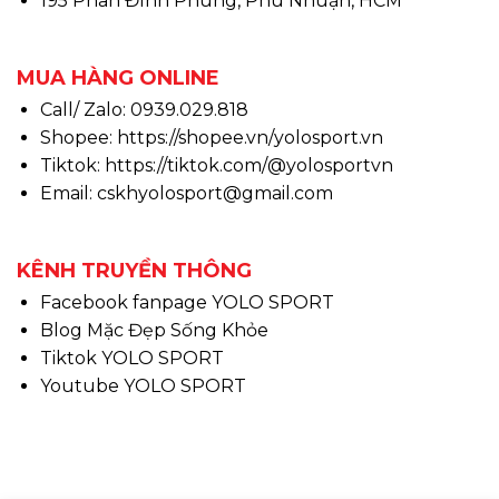
195 Phan Đình Phùng, Phú Nhuận, HCM
MUA HÀNG ONLINE
Call/ Zalo: 0939.029.818
Shopee:
https://shopee.vn/yolosport.vn
Tiktok:
https://tiktok.com/@yolosportvn
Email: cskhyolosport@gmail.com
KÊNH TRUYỀN THÔNG
Facebook fanpage YOLO SPORT
Blog Mặc Đẹp Sống Khỏe
Tiktok YOLO SPORT
Youtube YOLO SPORT