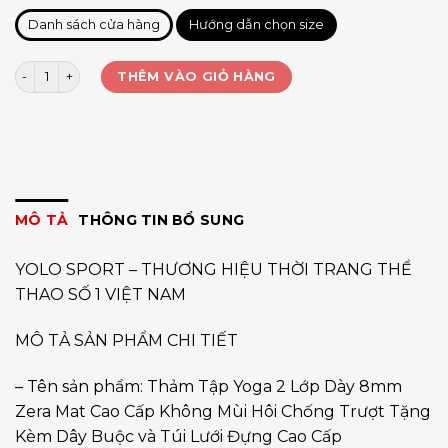
Danh sách cửa hàng
Hướng dẫn chọn size
Thảm túi dây Sanfan TPE 183x61cm_2L_ĐỊNH TUYẾN_8mm số lượng
THÊM VÀO GIỎ HÀNG
MÔ TẢ
THÔNG TIN BỔ SUNG
YOLO SPORT – THƯƠNG HIỆU THỜI TRANG THỂ
THAO SỐ 1 VIỆT NAM
MÔ TẢ SẢN PHẨM CHI TIẾT
– Tên sản phẩm: Thảm Tập Yoga 2 Lớp Dày 8mm
Zera Mat Cao Cấp Không Mùi Hôi Chống Trượt Tặng
Kèm Dây Buộc và Túi Lưới Đựng Cao Cấp