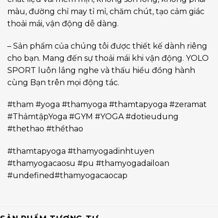
màu, đường chỉ may tỉ mỉ, chăm chút, tạo cảm giác
thoải mái, vận động dễ dàng.
– Sản phẩm của chúng tôi được thiết kế dành riêng
cho bạn. Mang đến sự thoải mái khi vận động. YOLO
SPORT luôn lắng nghe và thấu hiểu đồng hành
cùng Bạn trên mọi động tác.
#tham #yoga #thamyoga #thamtapyoga #zeramat
#ThảmtậpYoga #GYM #YOGA #dotieudung
#thethao #thểthao
#thamtapyoga #thamyogadinhtuyen
#thamyogacaosu #pu #thamyogadailoan
#undefined#thamyogacaocap