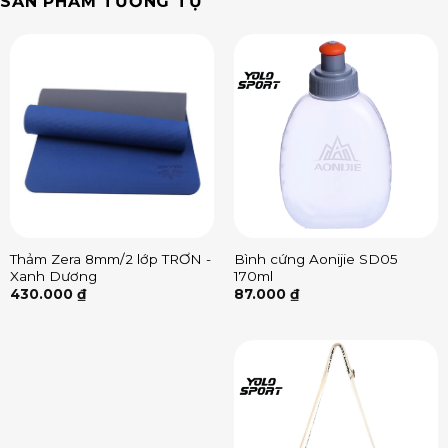
SẢN PHẨM TƯƠNG TỰ
Thảm Zera 8mm/2 lớp TRƠN -
Bình cứng Aonijie SD05
Xanh Dương
170ml
430.000
₫
87.000
₫