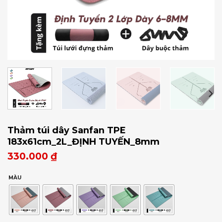
Thảm túi dây Sanfan TPE
183x61cm_2L_ĐỊNH TUYẾN_8mm
330.000
₫
MÀU