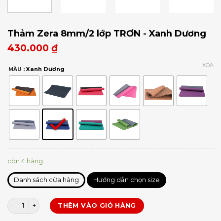
Thảm Zera 8mm/2 lớp TRƠN - Xanh Dương
430.000
₫
XÓA
: Xanh Dương
MÀU
còn 4 hàng
Danh sách cửa hàng
Hướng dẫn chọn size
Thảm Zera 8mm/2 lớp TRƠN số lượng
THÊM VÀO GIỎ HÀNG