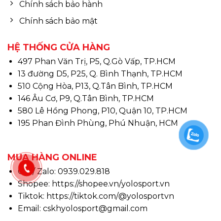
Chính sách bảo hành
Chính sách bảo mật
HỆ THỐNG CỬA HÀNG
497 Phan Văn Trị, P5, Q.Gò Vấp, TP.HCM
13 đường D5, P25, Q. Bình Thạnh, TP.HCM
510 Cộng Hòa, P13, Q.Tân Bình, TP.HCM
146 Âu Cơ, P9, Q.Tân Bình, TP.HCM
580 Lê Hồng Phong, P10, Quận 10, TP.HCM
195 Phan Đình Phùng, Phú Nhuận, HCM
MUA HÀNG ONLINE
Call/ Zalo: 0939.029.818
Shopee:
https://shopee.vn/yolosport.vn
Tiktok:
https://tiktok.com/@yolosportvn
Email: cskhyolosport@gmail.com