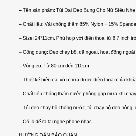
– Tên sản phẩm: Túi Đai Đeo Bụng Cho Nữ Siêu Nh
– Chất liệu: Vải chống thấm 85% Nylon + 15% Spande
– Size: 24*11cm. Phù hợp với điện thoại từ 6.7 inch t
– Công dụng: Đeo chạy bộ, dã ngoại, hoạt động ngoài t
– Vòng eo: Từ 80 cm đến 110cm
– Thiết kế hiện đại với chứa được điện thoại chìa khó
– Chất liệu chống thấm nước phòng gặp mưa khi chạy 
– Túi đeo chạy bộ chống nước, túi chạy bộ đeo hông, 
– Có lỗ để ra tai nghe phone nhạc.
HƯỚNG DẪN BẢO QUẢN