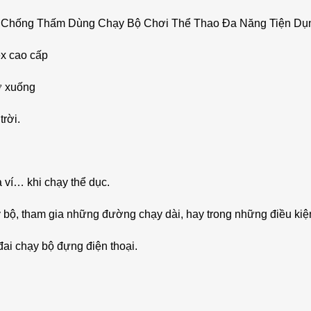
ẹ Chống Thấm Dùng Chạy Bộ Chơi Thể Thao Đa Năng Tiện Dụ
x cao cấp
rở xuống
rời.
a ví… khi chạy thể dục.
bộ, tham gia những đường chạy dài, hay trong những điều kiện
đai chạy bộ đựng điện thoại.