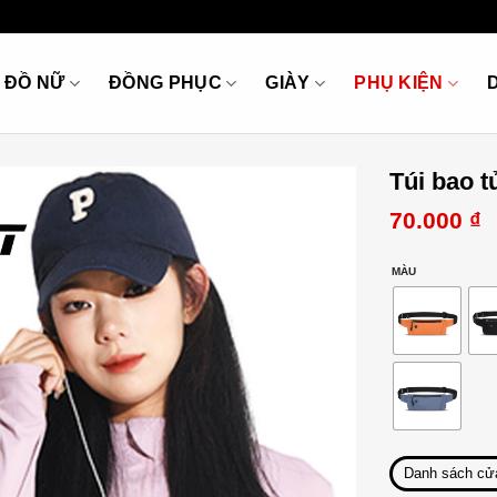
ĐỒ NỮ
ĐỒNG PHỤC
GIÀY
PHỤ KIỆN
Túi bao t
70.000
₫
MÀU
Danh sách cử