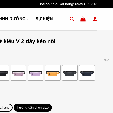
Hotline/Zalo Đặt hàng:
0939 029 818
DINH DƯỠNG
SỰ KIỆN
ử kiểu V 2 dây kéo nổi
XÓA
a hàng
Hướng dẫn chọn size