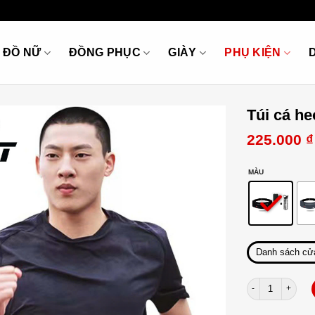
ĐỒ NỮ
ĐỒNG PHỤC
GIÀY
PHỤ KIỆN
Túi cá h
225.000
₫
MÀU
Danh sách cử
Túi cá heo kèm 