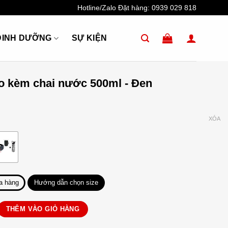
Hotline/Zalo Đặt hàng:
0939 029 818
DINH DƯỠNG
SỰ KIỆN
eo kèm chai nước 500ml - Đen
XÓA
a hàng
Hướng dẫn chọn size
chai nước 500ml số lượng
THÊM VÀO GIỎ HÀNG