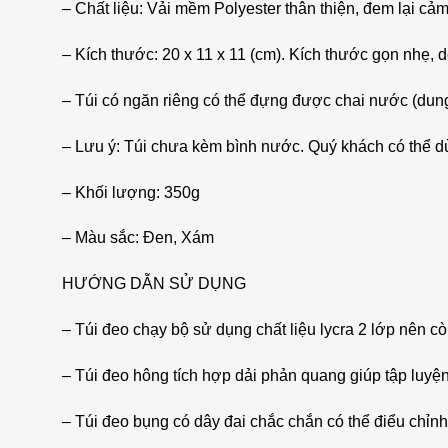
– Chất liệu: Vải mềm Polyester thân thiện, đem lại cả
– Kích thước: 20 x 11 x 11 (cm). Kích thước gọn nhẹ, 
– Túi có ngăn riêng có thể đựng được chai nước (dung 
– Lưu ý: Túi chưa kèm bình nước. Quý khách có thể d
– Khối lượng: 350g
– Màu sắc: Đen, Xám
HƯỚNG DẪN SỬ DỤNG
– Túi đeo chạy bộ sử dụng chất liệu lycra 2 lớp nên c
– Túi đeo hông tích hợp dải phản quang giúp tập luyện
– Túi đeo bụng có dây đai chắc chắn có thể điểu chỉn