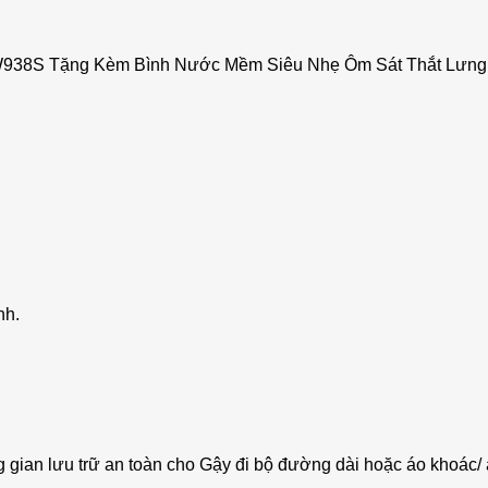
e W938S Tặng Kèm Bình Nước Mềm Siêu Nhẹ Ôm Sát Thắt Lưn
nh.
gian lưu trữ an toàn cho Gậy đi bộ đường dài hoặc áo khoác/