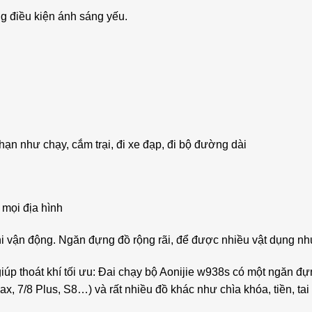
g điều kiện ánh sáng yếu.
hạn như chạy, cắm trại, đi xe đạp, đi bộ đường dài
 mọi địa hình
hi vận động. Ngăn đựng đồ rộng rãi, để được nhiều vật dụng như
 giúp thoát khí tối ưu: Đai chạy bộ Aonijie w938s có một ngăn 
ax, 7/8 Plus, S8…) và rất nhiều đồ khác như chìa khóa, tiền, t