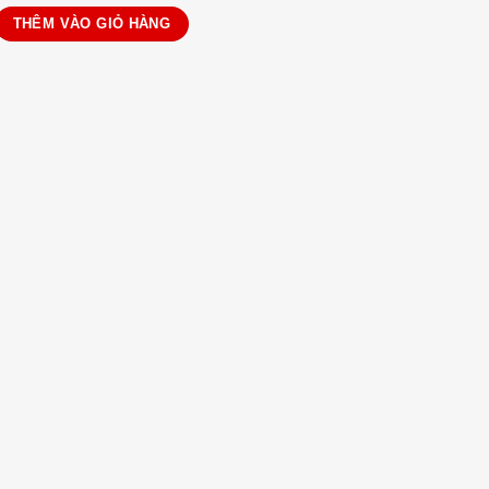
u Aonijie W938S số lượng
THÊM VÀO GIỎ HÀNG