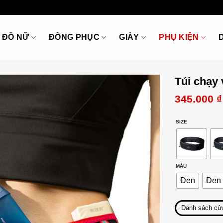
ĐỒ NỮ
ĐỒNG PHỤC
GIÀY
PHỤ KIỆN
Túi chạy
345.000
₫
SIZE
MÀU
Đen
Đen
Danh sách cử