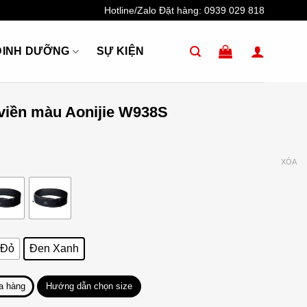
Hotline/Zalo Đặt hàng:
0939 029 818
DINH DƯỠNG
SỰ KIỆN
 viền màu Aonijie W938S
XÓA
 Đỏ
Đen Xanh
a hàng
Hướng dẫn chọn size