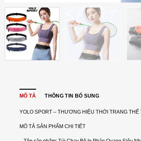
MÔ TẢ
THÔNG TIN BỔ SUNG
YOLO SPORT – THƯƠNG HIỆU THỜI TRANG THỂ 
MÔ TẢ SẢN PHẨM CHI TIẾT
– Tên sản phẩm: Túi Chạy Bộ In Phản Quang Siêu N