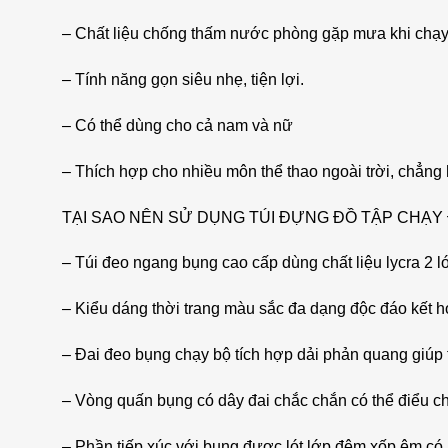
– Chất liệu chống thấm nước phòng gặp mưa khi chạy 
– Tính năng gọn siêu nhẹ, tiện lợi.
– Có thể dùng cho cả nam và nữ
– Thích hợp cho nhiều môn thể thao ngoài trời, chẳng 
TẠI SAO NÊN SỬ DỤNG TÚI ĐỰNG ĐỒ TẬP CHẠY
– Túi đeo ngang bụng cao cấp dùng chất liệu lycra 2 lớ
– Kiểu dáng thời trang màu sắc đa dạng độc đáo kết h
– Đai đeo bụng chạy bộ tích hợp dải phản quang giúp 
– Vòng quấn bụng có dây đai chắc chắn có thể điểu ch
– Phần tiếp xúc với bụng được lót lớp đêm xốp êm có n