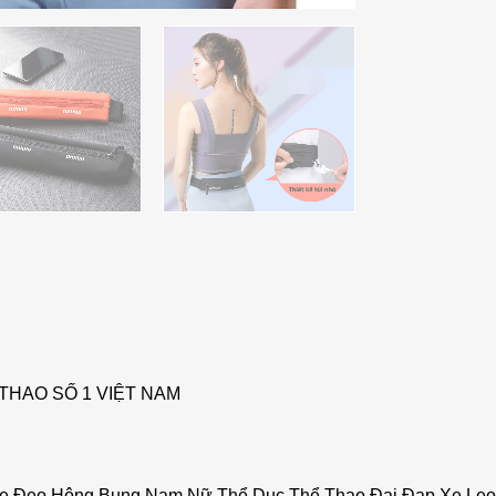
THAO SỐ 1 VIỆT NAM
hẹ Đeo Hông Bụng Nam Nữ Thể Dục Thể Thao Đai Đạp Xe Leo 