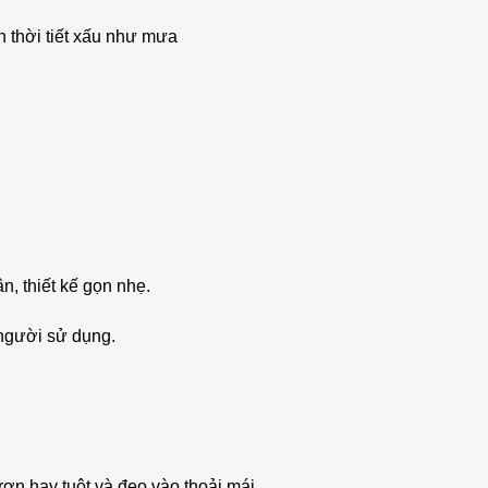
 thời tiết xấu như mưa
n, thiết kế gọn nhẹ.
 người sử dụng.
ơn hay tuột và đeo vào thoải mái.