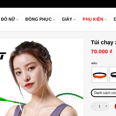
ĐỒ NỮ
ĐỒNG PHỤC
GIÀY
PHỤ KIỆN
Túi chạy 
70.000
₫
MÀU
Danh sách cử
Túi chạy zip giữ