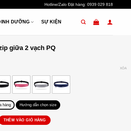
Hotline/Zalo Đặt hàng:
0939 029 818
DINH DƯỠNG
SỰ KIỆN
zip giữa 2 vạch PQ
XÓA
a hàng
Hướng dẫn chọn size
a 2 vạch PQ số lượng
THÊM VÀO GIỎ HÀNG