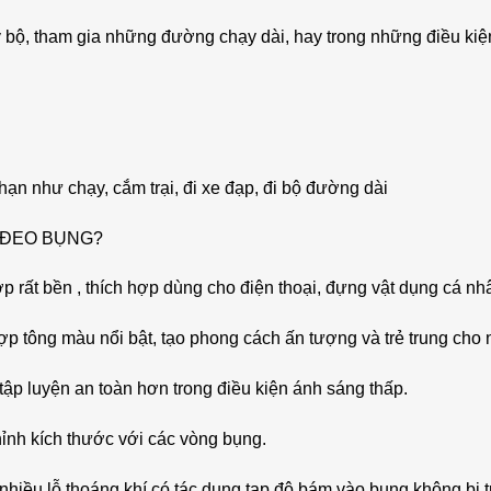
bộ, tham gia những đường chạy dài, hay trong những điều kiện
hạn như chạy, cắm trại, đi xe đạp, đi bộ đường dài
 ĐEO BỤNG?
p rất bền , thích hợp dùng cho điện thoại, đựng vật dụng cá nhâ
ợp tông màu nổi bật, tạo phong cách ấn tượng và trẻ trung cho
tập luyện an toàn hơn trong điều kiện ánh sáng thấp.
ỉnh kích thước với các vòng bụng.
hiều lỗ thoáng khí có tác dụng tạp độ bám vào bụng không bị tr