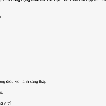
on
ong điều kiện ánh sáng thấp
o.
 vị trí.