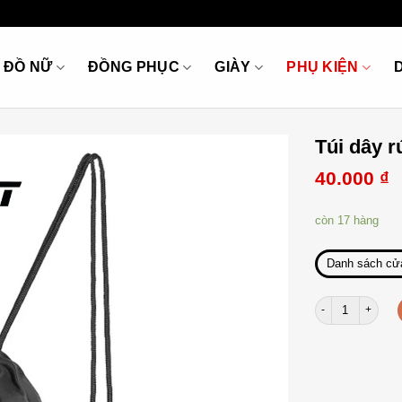
ĐỒ NỮ
ĐỒNG PHỤC
GIÀY
PHỤ KIỆN
Túi dây 
40.000
₫
còn 17 hàng
Danh sách cử
Túi dây rút YOL