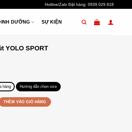
Hotline/Zalo Đặt hàng:
0939 029 818
DINH DƯỠNG
SỰ KIỆN
rút YOLO SPORT
a hàng
Hướng dẫn chọn size
O SPORT số lượng
THÊM VÀO GIỎ HÀNG