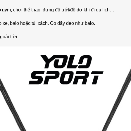
p gym, chơi thể thao, đựng đồ ướt/đồ dơ khi đi du lịch…
ốp xe, balo hoặc túi xách. Có dây đeo như balo.
goài trời