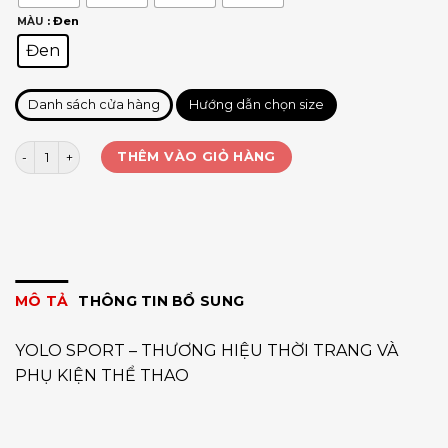
: Đen
MÀU
Đen
Danh sách cửa hàng
Hướng dẫn chọn size
Túi đeo hông co giãn Aonijie W8116 số lượng
THÊM VÀO GIỎ HÀNG
MÔ TẢ
THÔNG TIN BỔ SUNG
YOLO SPORT – THƯƠNG HIỆU THỜI TRANG VÀ
PHỤ KIỆN THỂ THAO