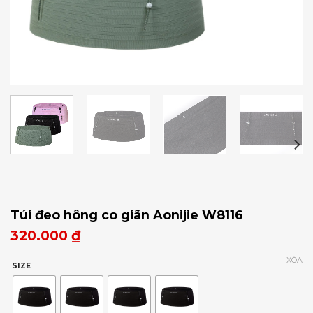
Túi đeo hông co giãn Aonijie W8116
320.000
₫
XÓA
SIZE