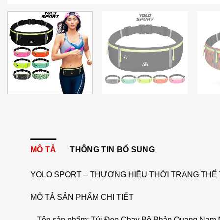
MÔ TẢ
THÔNG TIN BỔ SUNG
YOLO SPORT – THƯƠNG HIỆU THỜI TRANG THỂ 
MÔ TẢ SẢN PHẨM CHI TIẾT
– Tên sản phẩm: Túi Đeo Chạy Bộ Phản Quang Nam 