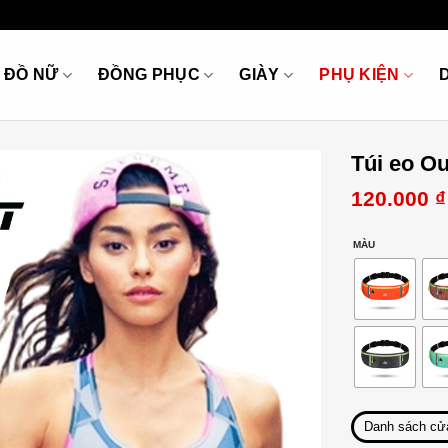
ĐỒ NỮ
ĐỒNG PHỤC
GIÀY
PHỤ KIỆN
Túi eo Ou
120.000
₫
MÀU
Danh sách cử