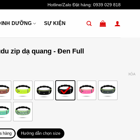
Hotline/Zalo Đặt hàng:
0939 029 818
DINH DƯỠNG
SỰ KIỆN
du zip dạ quang - Đen Full
XÓA
a hàng
Hướng dẫn chọn size