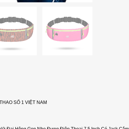
THAO SỐ 1 VIỆT NAM
Nữ Đai Hông Gọn Nhẹ Đựng Điện Thoại 7.5 Inch Có Jack Cắ