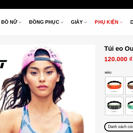
ĐỒ NỮ
ĐỒNG PHỤC
GIÀY
PHỤ KIỆN
Túi eo O
120.000
₫
MÀU
Danh sách cử