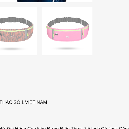
THAO SỐ 1 VIỆT NAM
Nữ Đai Hông Gọn Nhẹ Đựng Điện Thoại 7.5 Inch Có Jack Cắ