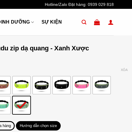
Hotline/Zalo Đặt hàng:
0939 029 818
DINH DƯỠNG
SỰ KIỆN
udu zip dạ quang - Xanh Xược
XÓA
a hàng
Hướng dẫn chọn size