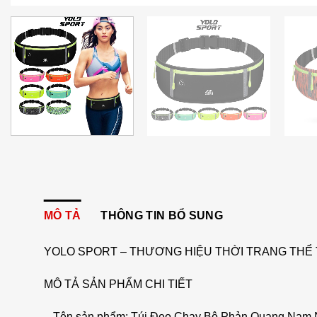
MÔ TẢ
THÔNG TIN BỔ SUNG
YOLO SPORT – THƯƠNG HIỆU THỜI TRANG THỂ 
MÔ TẢ SẢN PHẨM CHI TIẾT
– Tên sản phẩm: Túi Đeo Chạy Bộ Phản Quang Nam 