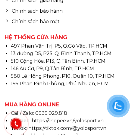
Chính sách giao hàng
Chính sách bảo hành
Chính sách bảo mật
HỆ THỐNG CỬA HÀNG
497 Phan Văn Trị, P5, Q.Gò Vấp, TP.HCM
13 đường D5, P25, Q. Bình Thạnh, TP.HCM
510 Cộng Hòa, P13, Q.Tân Bình, TP.HCM
146 Âu Cơ, P9, Q.Tân Bình, TP.HCM
580 Lê Hồng Phong, P10, Quận 10, TP.HCM
195 Phan Đình Phùng, Phú Nhuận, HCM
MUA HÀNG ONLINE
Call/ Zalo: 0939.029.818
Shopee:
https://shopee.vn/yolosport.vn
Tiktok:
https://tiktok.com/@yolosportvn