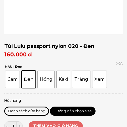
Túi Lulu passport nylon 020 - Đen
160.000
₫
XÓA
: Đen
MÀU
Cam
Đen
Hồng
Kaki
Trắng
Xám
Hết hàng
Danh sách cửa hàng
Hướng dẫn chọn size
Túi Lulu passport nylon 020 số lượng
THÊM VÀO GIỎ HÀNG