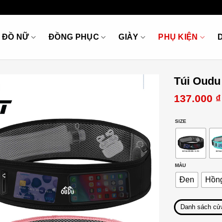
ĐỒ NỮ
ĐỒNG PHỤC
GIÀY
PHỤ KIỆN
Túi Oudu
137.000
₫
SIZE
MÀU
Đen
Hồn
Danh sách cử