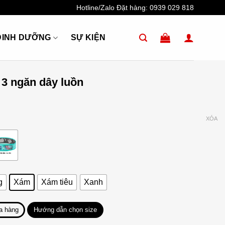
Hotline/Zalo Đặt hàng:
0939 029 818
DINH DƯỠNG
SỰ KIỆN
 3 ngăn dây luồn
XÓA
g
Xám
Xám tiêu
Xanh
a hàng
Hướng dẫn chọn size