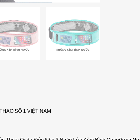
THAO SỐ 1 VIỆT NAM
iện Thoại Oudu Siêu Nhẹ 3 Ngăn Lớn Kèm Bình Chai Đựng Nư