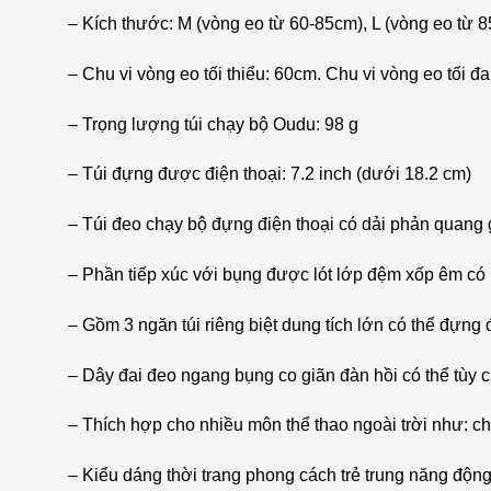
– Kích thước: M (vòng eo từ 60-85cm), L (vòng eo từ 
– Chu vi vòng eo tối thiểu: 60cm. Chu vi vòng eo tối đ
– Trọng lượng túi chạy bộ Oudu: 98 g
– Túi đựng được điện thoại: 7.2 inch (dưới 18.2 cm)
– Túi đeo chạy bộ đựng điện thoại có dải phản quang 
– Phần tiếp xúc với bụng được lót lớp đệm xốp êm có n
– Gồm 3 ngăn túi riêng biệt dung tích lớn có thể đựng 
– Dây đai đeo ngang bụng co giãn đàn hồi có thể tùy c
– Thích hợp cho nhiều môn thể thao ngoài trời như: chạ
– Kiểu dáng thời trang phong cách trẻ trung năng động