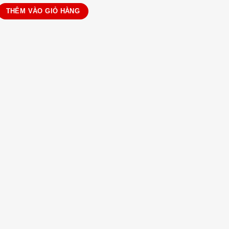
dây luồn số lượng
THÊM VÀO GIỎ HÀNG