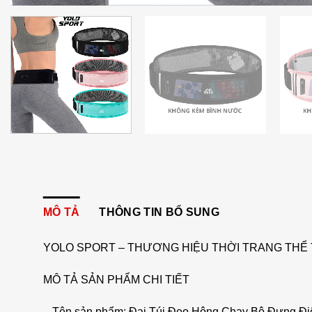
MÔ TẢ
THÔNG TIN BỔ SUNG
YOLO SPORT – THƯƠNG HIỆU THỜI TRANG THỂ 
MÔ TẢ SẢN PHẨM CHI TIẾT
– Tên sản phẩm: Đai Túi Đeo Hông Chạy Bộ Đựng Đ