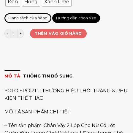
Đen
Hồng
Xanh Lime
Danh sách cửa hàng
Hướng dẫn chọn size
Váy xếp ly tà DQ6001 số lượng
THÊM VÀO GIỎ HÀNG
MÔ TẢ
THÔNG TIN BỔ SUNG
YOLO SPORT – THƯƠNG HIỆU THỜI TRANG & PHỤ
KIỆN THỂ THAO
MÔ TẢ SẢN PHẨM CHI TIẾT
– Tên sản phẩm: Chân Váy 2 Lớp Cho Nữ Có Lót
Quần Bên Trong Chơi Pickleball Đánh Tennis Thể