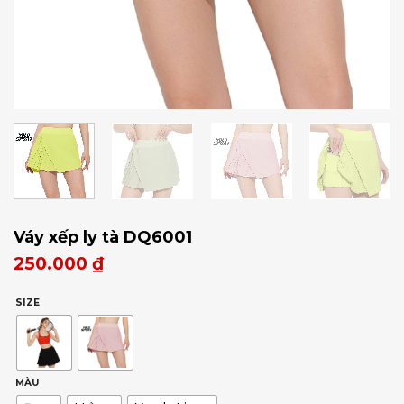
Váy xếp ly tà DQ6001
250.000
₫
SIZE
MÀU