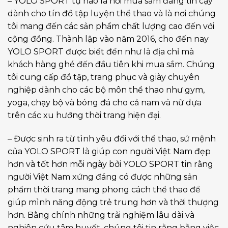
– YOLO SPORT tự hào là nơi mua sắm đáng tin cậy
dành cho tín đồ tập luyện thể thao và là nơi chúng
tôi mang đến các sản phẩm chất lượng cao đến với
cộng đồng. Thành lập vào năm 2016, cho đến nay
YOLO SPORT được biết đến như là địa chỉ mà
khách hàng ghé đến đầu tiên khi mua sắm. Chúng
tôi cung cấp đồ tập, trang phục và giày chuyên
nghiệp dành cho các bộ môn thể thao như gym,
yoga, chạy bộ và bóng đá cho cả nam và nữ dựa
trên các xu hướng thời trang hiện đại.
– Được sinh ra từ tình yêu đối với thể thao, sứ mệnh
của YOLO SPORT là giúp con người Việt Nam đẹp
hơn và tốt hơn mỗi ngày bởi YOLO SPORT tin rằng
người Việt Nam xứng đáng có được những sản
phẩm thời trang mang phong cách thể thao để
giúp mình năng động trẻ trung hơn và thời thượng
hơn. Bằng chính những trải nghiệm lâu dài và
nghiên cứu tâm huyết, chúng tôi tin rằng bằng việc