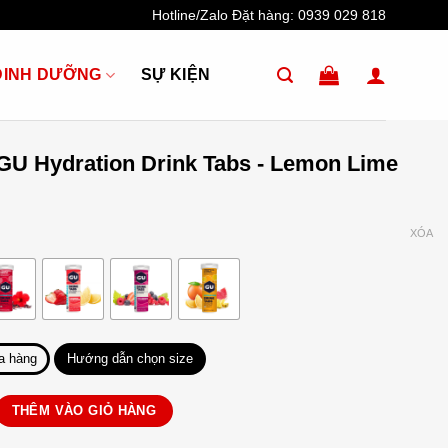
Hotline/Zalo Đặt hàng:
0939 029 818
DINH DƯỠNG
SỰ KIỆN
 GU Hydration Drink Tabs - Lemon Lime
XÓA
a hàng
Hướng dẫn chọn size
ation Drink Tabs số lượng
THÊM VÀO GIỎ HÀNG