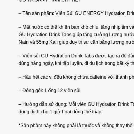
– Tên sản phẩm: Viên Sủi GU ENERGY Hydration Dri
– Mất nước có thể khiến bạn khó chịu, tăng nhịp tim 
GU Hydration Drink Tabs giúp tăng cường lượng nước b
Natri và 55mg Kali giúp duy trì sự cân bằng lượng nước
– Viên sủi GU Hydration Drink Tabs được tạo ra để đ
dùng hàng ngày, khi tập luyện, đi du lịch trong bất kỳ t
– Hầu hết các vị đều không chứa caffeine với thành p
– Đóng gói: 1 ống 12 viên sủi
– Hướng dẫn sử dụng: Mỗi viên GU Hydration Drink T
dung dịch cho 1 giờ hoạt động thể thao.
*Sản phầm này không phải là thuốc và không thay thế