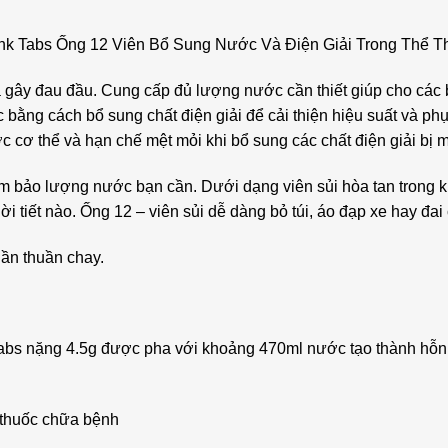
nk Tabs Ống 12 Viên Bổ Sung Nước Và Điện Giải Trong Thể T
và gây đau đầu. Cung cấp đủ lượng nước cần thiết giúp cho các 
ằng cách bổ sung chất điện giải để cải thiện hiệu suất và phục
 cơ thể và hạn chế mệt mỏi khi bổ sung các chất điện giải bị mất
ảm bảo lượng nước bạn cần. Dưới dạng viên sủi hòa tan trong k
hời tiết nào. Ống 12 – viên sủi dễ dàng bỏ túi, áo đạp xe hay đai
hần thuần chay.
abs nặng 4.5g được pha với khoảng 470ml nước tạo thành hỗn
 thuốc chữa bệnh