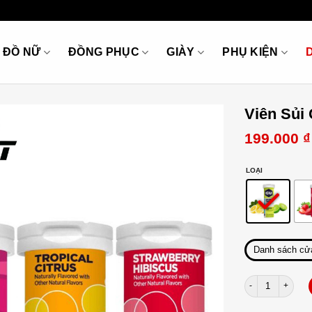
ĐỒ NỮ
ĐỒNG PHỤC
GIÀY
PHỤ KIỆN
Viên Sủi
199.000
₫
LOẠI
Danh sách cử
Viên Sủi GU Hydr