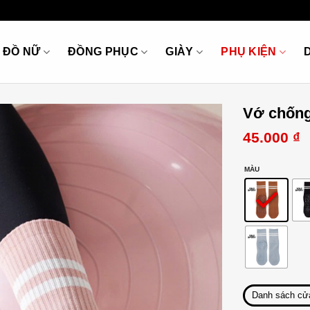
ĐỒ NỮ
ĐỒNG PHỤC
GIÀY
PHỤ KIỆN
Vớ chống
45.000
₫
MÀU
Danh sách cử