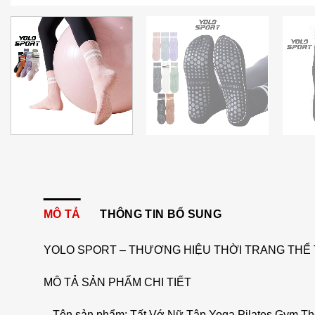
MÔ TẢ
THÔNG TIN BỔ SUNG
YOLO SPORT – THƯƠNG HIỆU THỜI TRANG THỂ 
MÔ TẢ SẢN PHẨM CHI TIẾT
– Tên sản phẩm: Tất Vớ Nữ Tập Yoga Pilates Gym T