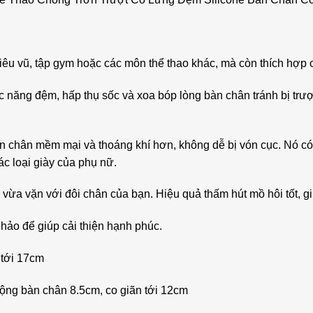
iêu vũ, tập gym hoặc các môn thể thao khác, mà còn thích hợp ch
c năng đệm, hấp thụ sốc và xoa bóp lòng bàn chân tránh bị trượ
gón chân mềm mại và thoáng khí hơn, không dễ bị vón cục. Nó có 
c loại giày của phụ nữ.
 vừa vặn với đôi chân của bạn. Hiệu quả thấm hút mồ hôi tốt, g
 hảo để giúp cải thiện hạnh phúc.
n tới 17cm
rộng bàn chân 8.5cm, co giãn tới 12cm