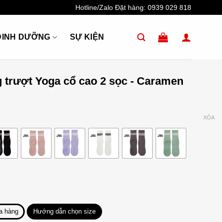
Hotline/Zalo Đặt hàng:
0939 029 818
DINH DƯỠNG
SỰ KIỆN
 trượt Yoga cổ cao 2 sọc - Caramen
XÓA
a hàng
Hướng dẫn chọn size