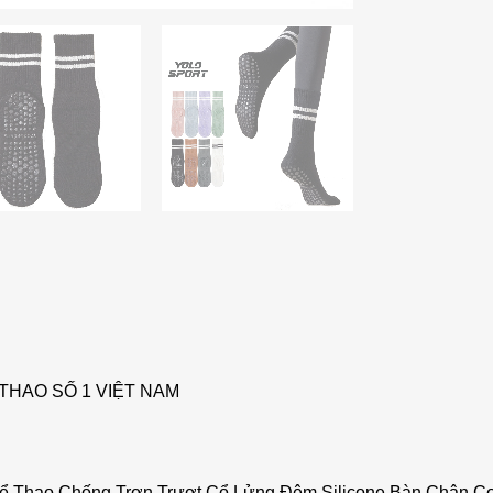
THAO SỐ 1 VIỆT NAM
hể Thao Chống Trơn Trượt Cổ Lửng Đệm Silicone Bàn Chân C