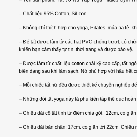
– Chất liệu 95% Cotton, Silicon
– Không chỉ thích hợp cho yoga, Pilates, múa ba lê, kh
– Đế tất được làm từ các hạt PVC chống trượt, có chứ
khiến bạn cảm thấy tự tin, thời trang và được bảo vệ.
– Được làm từ chất liệu cotton chải kỹ cao cấp, tất n
biến dạng sau khi làm sạch. Nó phù hợp với hầu hết cá
– Mỗi chiếc tất nữ đều được thiết kế chuyên nghiệp để
– Những đôi tất yoga này là phụ kiện tập thể dục hoàn
– Chiều dài cổ tất tính từ điểm chia gót : 12cm, co giã
– Chiều dài bàn chân: 17cm, co giãn tới 22cm, Chiều 