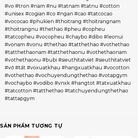
#vo #tron #nam #nu #tatnam #tatnu #cotton
#unisex #cogian #co #ngan #cao #tatcocao
#vococao #phukien #thoitrang #thoitrangnam
#thoitrangnu #thethao #pheu #copheu
#tatcopheu #vocopheu #chaybo #dibo #leonui
#vonam #vonu #thethao #tatthethao #vothethao
#tatthethaonam #tatthethaonu #vothethaonam
#vothethaonu #bubi #sieuthitatviet #sieuthitatviet
#vớ #tất #voxuatkhau #hangxuatkhau #vocotton
#vothethao #vochuyendungthethao #votapgym
#vochaybo #vodibo #vnxk #hangtot #tatxuatkhau
#tatcotton #tatthethao #tatchuyendungthethao
#tattapgym
SẢN PHẨM TƯƠNG TỰ