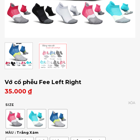
Vớ cổ phễu Fee Left Right
35.000
₫
XÓA
SIZE
: Trắng Xám
MÀU