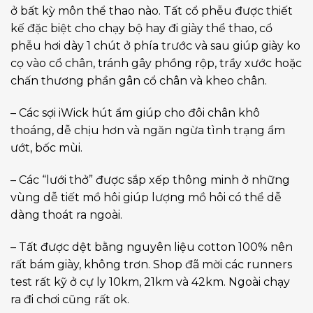
ở bất kỳ môn thể thao nào. Tất cổ phễu được thiết
kế đặc biệt cho chạy bộ hay đi giày thể thao, cổ
phễu hơi dày 1 chút ở phía trước và sau giúp giày ko
cọ vào cổ chân, tránh gây phồng rộp, trầy xước hoặc
chấn thương phần gân cổ chân và kheo chân.
– Các sợi iWick hút ẩm giúp cho đôi chân khô
thoáng, dễ chịu hơn và ngăn ngừa tình trạng ẩm
ướt, bốc mùi.
– Các “lưới thở” được sắp xếp thông minh ở những
vùng dễ tiết mồ hôi giúp lượng mồ hôi có thể dễ
dàng thoát ra ngoài.
– Tất được dệt bằng nguyên liệu cotton 100% nên
rất bám giày, không trơn. Shop đã mời các runners
test rất kỹ ở cự ly 10km, 21km và 42km. Ngoài chạy
ra đi chơi cũng rất ok.