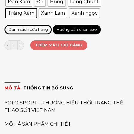
Đen Xám
Đỏ
Hồng
Lông Chuột
Trắng Xám
Xanh Lam
Xanh ngọc
Danh sách cửa hàng
Hướng dẫn chọn size
Vớ cổ phễu Fee Left Right số lượng
THÊM VÀO GIỎ HÀNG
MÔ TẢ
THÔNG TIN BỔ SUNG
YOLO SPORT – THƯƠNG HIỆU THỜI TRANG THỂ
THAO SỐ 1 VIỆT NAM
MÔ TẢ SẢN PHẨM CHI TIẾT