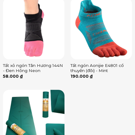
Tất xỏ ngón Tân Hương 144N
Tất ngón Aonijie E4801 cổ
- Đen Hồng Neon
thuyền (đôi) - Mint
58.000
₫
190.000
₫