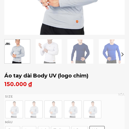
Áo tay dài Body UV (logo chim)
150.000
₫
XÓA
SIZE
MÀU