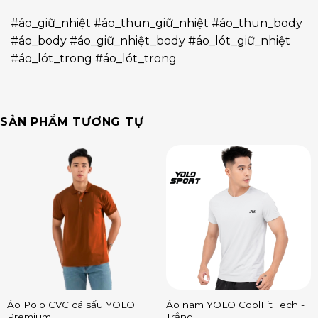
#áo_giữ_nhiệt #áo_thun_giữ_nhiệt #áo_thun_body
#áo_body #áo_giữ_nhiệt_body #áo_lót_giữ_nhiệt
#áo_lót_trong #áo_lót_trong
SẢN PHẨM TƯƠNG TỰ
Áo Polo CVC cá sấu YOLO
Áo nam YOLO CoolFit Tech -
Premium
Trắng