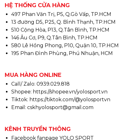
HỆ THỐNG CỬA HÀNG
497 Phan Văn Trị, P5, Q.Gò Vấp, TP.HCM
13 đường D5, P25, Q. Bình Thạnh, TP.HCM
510 Cộng Hòa, P13, Q.Tân Bình, TP.HCM
146 Âu Cơ, P9, Q.Tân Bình, TP.HCM
580 Lê Hồng Phong, P10, Quận 10, TP.HCM
195 Phan Đình Phùng, Phú Nhuận, HCM
MUA HÀNG ONLINE
Call/ Zalo: 0939.029.818
Shopee:
https://shopee.vn/yolosport.vn
Tiktok:
https://tiktok.com/@yolosportvn
Email: cskhyolosport@gmail.com
KÊNH TRUYỀN THÔNG
Facebook fanpage YOLO SPORT