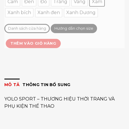
Cam
Đen
Đỏ
Trắng
Vàng
Xám
Xanh bích
Xanh đen
Xanh Dương
Danh sách cửa hàng
Hướng dẫn chọn size
THÊM VÀO GIỎ HÀNG
MÔ TẢ
THÔNG TIN BỔ SUNG
YOLO SPORT – THƯƠNG HIỆU THỜI TRANG VÀ
PHỤ KIỆN THỂ THAO