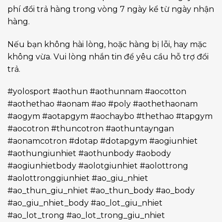
phí đổi trả hàng trong vòng 7 ngày kể từ ngày nhận
hàng.
Nếu bạn không hài lòng, hoặc hàng bị lỗi, hay mặc
không vừa. Vui lòng nhắn tin để yêu cầu hỗ trợ đổi
trả.
#yolosport #aothun #aothunnam #aocotton
#aothethao #aonam #ao #poly #aothethaonam
#aogym #aotapgym #aochaybo #thethao #tapgym
#aocotron #thuncotron #aothuntayngan
#aonamcotron #dotap #dotapgym #aogiunhiet
#aothungiunhiet #aothunbody #aobody
#aogiunhietbody #aolotgiunhiet #aolottrong
#aolottronggiunhiet #ao_giu_nhiet
#ao_thun_giu_nhiet #ao_thun_body #ao_body
#ao_giu_nhiet_body #ao_lot_giu_nhiet
#ao_lot_trong #ao_lot_trong_giu_nhiet