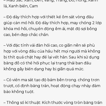
– Màu Sắc: Xám, Đen, Vàng, Trắng, Đỏ, Hồng, Xanh
lá, Xanh biển, Cam
– Độ dày thích hợp với thiết kế ôm sát vòng đầu
giúp cản mồ hôi. Độ dày thích hợp, may chồng 2 lớp
khóa mồ hôi, chuyển động êm ái, mật độ sợi bông
cao, bền đẹp chắc chắn.
– Với đặc tính vải đàn hồi cao, co giãn nên sẽ phù
hợp với vòng đầu của hầu hết mọi người mà không
bị thít quá chặt hay để lại vết hằn. Sau khi sử dụng
băng đô có thể hồi phục lại trạng thái ban đầu
không gây biến dạng hay bị giãn quá mức.
– Có viền ma sát tạo độ bám bên trong. chống trơn
trượt, cố định băng trán, hoạt động chạy nhảy đảm
bảo không tuột.
– Thông số kĩ thuật: Kích thước vòng tròn băng trán