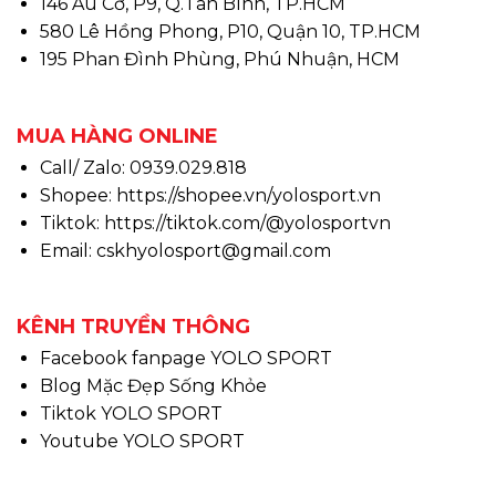
146 Âu Cơ, P9, Q.Tân Bình, TP.HCM
580 Lê Hồng Phong, P10, Quận 10, TP.HCM
195 Phan Đình Phùng, Phú Nhuận, HCM
MUA HÀNG ONLINE
Call/ Zalo: 0939.029.818
Shopee:
https://shopee.vn/yolosport.vn
Tiktok:
https://tiktok.com/@yolosportvn
Email: cskhyolosport@gmail.com
KÊNH TRUYỀN THÔNG
Facebook fanpage YOLO SPORT
Blog Mặc Đẹp Sống Khỏe
Tiktok YOLO SPORT
Youtube YOLO SPORT