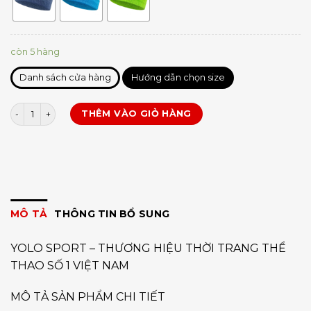
còn 5 hàng
Danh sách cửa hàng
Hướng dẫn chọn size
Băng đô aolikes 2108 số lượng
THÊM VÀO GIỎ HÀNG
MÔ TẢ
THÔNG TIN BỔ SUNG
YOLO SPORT – THƯƠNG HIỆU THỜI TRANG THỂ
THAO SỐ 1 VIỆT NAM
MÔ TẢ SẢN PHẨM CHI TIẾT