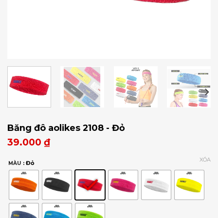
Băng đô aolikes 2108 - Đỏ
39.000
₫
XÓA
: Đỏ
MÀU