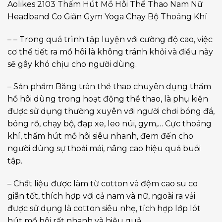
Aolikes 2103 Thấm Hút Mồ Hôi Thể Thao Nam Nữ
Headband Co Giãn Gym Yoga Chạy Bộ Thoáng Khí
– – Trong quá trình tập luyện với cường độ cao, việc
cơ thể tiết ra mồ hôi là không tránh khỏi và điều này
sẽ gây khó chịu cho người dùng.
– Sản phẩm Băng trán thể thao chuyên dụng thấm
hồ hôi dùng trong hoạt động thể thao, là phụ kiện
được sử dụng thường xuyên với người chơi bóng đá,
bóng rổ, chạy bộ, đạp xe, leo núi, gym,… Cực thoáng
khí, thấm hút mồ hôi siêu nhanh, đem đến cho
người dùng sự thoải mái, nâng cao hiệu quả buổi
tập.
– Chất liệu được làm từ cotton và đệm cao su co
giãn tốt, thích hợp với cả nam và nữ, ngoài ra vải
được sử dụng là cotton siêu nhẹ, tích hợp lớp lót
hút mồ hôi rất nhanh và hiệu quả