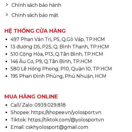
Chính sách bảo hành
Chính sách bảo mật
HỆ THỐNG CỬA HÀNG
497 Phan Văn Trị, P5, Q.Gò Vấp, TP.HCM
13 đường D5, P25, Q. Bình Thạnh, TP.HCM
510 Cộng Hòa, P13, Q.Tân Bình, TP.HCM
146 Âu Cơ, P9, Q.Tân Bình, TP.HCM
580 Lê Hồng Phong, P10, Quận 10, TP.HCM
195 Phan Đình Phùng, Phú Nhuận, HCM
MUA HÀNG ONLINE
Call/ Zalo: 0939.029.818
Shopee:
https://shopee.vn/yolosport.vn
Tiktok:
https://tiktok.com/@yolosportvn
Email: cskhyolosport@gmail.com