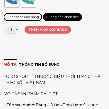
Danh sách cửa hàng
Hướng dẫn chọn size
Băng đô aolikes silicone 2103 số lượng
THÊM VÀO GIỎ HÀNG
MÔ TẢ
THÔNG TIN BỔ SUNG
YOLO SPORT – THƯƠNG HIỆU THỜI TRANG THỂ
THAO SỐ 1 VIỆT NAM
MÔ TẢ SẢN PHẨM CHI TIẾT
– Tên sản phẩm: Băng Đô Đeo Trán Đệm Silicone