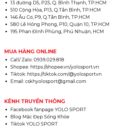
13 đường D5, P25, Q. Bình Thạnh, TP.HCM
510 Cộng Hòa, P13, Q.Tân Bình, TP.HCM
146 Âu Cơ, P9, Q.Tân Bình, TP.HCM
580 Lê Hồng Phong, P10, Quận 10, TP.HCM
195 Phan Đình Phùng, Phú Nhuận, HCM
MUA HÀNG ONLINE
Call/ Zalo: 0939.029.818
Shopee:
https://shopee.vn/yolosport.vn
Tiktok:
https://tiktok.com/@yolosportvn
Email: cskhyolosport@gmail.com
KÊNH TRUYỀN THÔNG
Facebook fanpage YOLO SPORT
Blog Mặc Đẹp Sống Khỏe
Tiktok YOLO SPORT