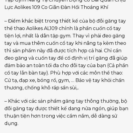
Lực Aolikes 109 Co Giãn Đàn Hồi Thoáng Khí
– Điểm khác biệt trong thiết kế của bộ đôi găng tay
thể thao Aolikes AL109 chính là phần cuốn cổ tay
tiện lợi, nhất là dân tập gym. Thay vì phải đeo găng
tay và mua thêm cuốn cổ tay khi nâng tạ kèm theo
thì sản phẩm này đã được tích hợp cả hai. Chỉ cần
đeo găng và cuốn tay để cố định vị trí găng đã giúp
đảm bảo an toàn tối đa cho đôi tay của bạn (Cả phần
cổ tay lẫn bàn tay). Phù hợp với các môn thể thao:
Cử tạ, đạp xe, bóng rổ, gym, … Bảo vệ tay khỏi chấn
thương, chống khô ráp sần sùi,..
– Khác với các sản phẩm găng tay thông thường, bộ
đôi găng tay được thiết kế dang nửa ngón, giúp bạn
thuận tiện hơn trong việc cầm nắm, dễ dàng sử
dụng.