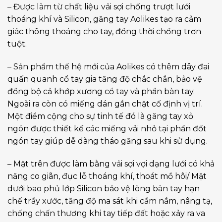
– Được làm từ chất liệu vải sợi chống trượt lưới
thoáng khí và Silicon, găng tay Aolikes tạo ra cảm
giác thông thoáng cho tay, đồng thời chống trơn
tuột.
– Sản phẩm thế hệ mới của Aolikes có thêm dây đai
quấn quanh cổ tay gia tăng độ chắc chắn, bảo vệ
đồng bộ cả khớp xương cổ tay và phần bàn tay.
Ngoài ra còn có miếng dán gắn chặt cố định vị trí.
Một điểm cộng cho sự tinh tế đó là găng tay xỏ
ngón được thiết kế các miếng vải nhỏ tại phần đốt
ngón tay giúp dễ dàng tháo găng sau khi sử dụng.
– Mặt trên được làm bằng vải sợi vợi dạng lưới có khả
năng co giãn, đục lỗ thoáng khí, thoát mồ hôi/ Mặt
dưới bao phủ lớp Silicon bảo vệ lòng bàn tay hạn
chế trầy xước, tăng độ ma sát khi cầm nắm, nâng tạ,
chống chấn thương khi tay tiếp đất hoặc xảy ra va