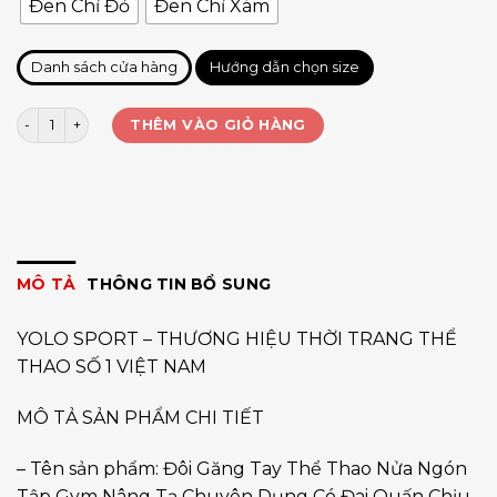
Đen Chỉ Đỏ
Đen Chỉ Xám
Danh sách cửa hàng
Hướng dẫn chọn size
Găng tay nửa ngón Aolikes 109 số lượng
THÊM VÀO GIỎ HÀNG
MÔ TẢ
THÔNG TIN BỔ SUNG
YOLO SPORT – THƯƠNG HIỆU THỜI TRANG THỂ
THAO SỐ 1 VIỆT NAM
MÔ TẢ SẢN PHẨM CHI TIẾT
– Tên sản phẩm: Đôi Găng Tay Thể Thao Nửa Ngón
Tập Gym Nâng Tạ Chuyên Dụng Có Đai Quấn Chịu