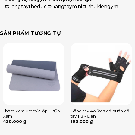
#Gangtaytheduc #Gangtaymini #Phukiengym
SẢN PHẨM TƯƠNG TỰ
Thảm Zera 8mm/2 lớp TRƠN -
Găng tay Aolikes có quấn cổ
Xám
tay 113 - Đen
430.000
₫
190.000
₫