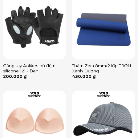
Găng tay Aolikes nữ đệm
Thảm Zera 8mm/2 lớp TRƠN -
silicone 121 - Đen
Xanh Dương
200.000
₫
430.000
₫