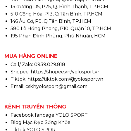
13 đường D5, P25, Q. Bình Thạnh, TP.HCM
510 Cộng Hòa, P13, Q.Tân Bình, TP.HCM
146 Âu Cơ, P9, Q.Tân Bình, TP.HCM
580 Lê Hồng Phong, P10, Quận 10, TP.HCM
195 Phan Đình Phùng, Phú Nhuận, HCM
MUA HÀNG ONLINE
Call/ Zalo: 0939.029.818
Shopee:
https://shopee.vn/yolosport.vn
Tiktok:
https://tiktok.com/@yolosportvn
Email: cskhyolosport@gmail.com
KÊNH TRUYỀN THÔNG
Facebook fanpage YOLO SPORT
Blog Mặc Đẹp Sống Khỏe
Tiktok YOLO SPORT