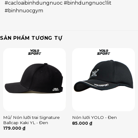
#cacloaibinhdungnuoc #binhdungnuoc1lit
#binhnuocgym
SẢN PHẨM TƯƠNG TỰ
Mũ/ Nón lưỡi trai Signature
Nón lưới YOLO - Đen
Ballcap Kaki YL - Đen
85.000
₫
179.000
₫