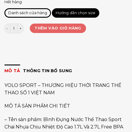
Hết hàng
Danh sách cửa hàng
Hướng dẫn chọn size
Bình nước SPORT 2.7L +ống hút số lượng
THÊM VÀO GIỎ HÀNG
MÔ TẢ
THÔNG TIN BỔ SUNG
YOLO SPORT – THƯƠNG HIỆU THỜI TRANG THỂ
THAO SỐ 1 VIỆT NAM
MÔ TẢ SẢN PHẨM CHI TIẾT
– Tên sản phẩm: Bình Đựng Nước Thể Thao Sport
Chai Nhựa Chịu Nhiệt Độ Cao 1.7L Và 2.7L Free BPA