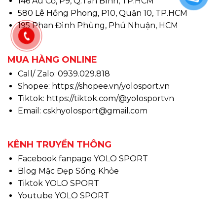
146 Âu Cơ, P9, Q.Tân Bình, TP.HCM
580 Lê Hồng Phong, P10, Quận 10, TP.HCM
195 Phan Đình Phùng, Phú Nhuận, HCM
MUA HÀNG ONLINE
Call/ Zalo: 0939.029.818
Shopee:
https://shopee.vn/yolosport.vn
Tiktok:
https://tiktok.com/@yolosportvn
Email: cskhyolosport@gmail.com
KÊNH TRUYỀN THÔNG
Facebook fanpage YOLO SPORT
Blog Mặc Đẹp Sống Khỏe
Tiktok YOLO SPORT
Youtube YOLO SPORT