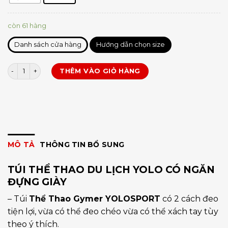
còn 61 hàng
Danh sách cửa hàng
Hướng dẫn chọn size
Túi YOLO có ngăn đựng giày số lượng
THÊM VÀO GIỎ HÀNG
MÔ TẢ
THÔNG TIN BỔ SUNG
TÚI THỂ THAO DU LỊCH YOLO CÓ NGĂN
ĐỰNG GIÀY
– Túi
Thể Thao Gymer YOLOSPORT
có 2 cách đeo
tiện lợi, vừa có thể đeo chéo vừa có thể xách tay tùy
theo ý thích.