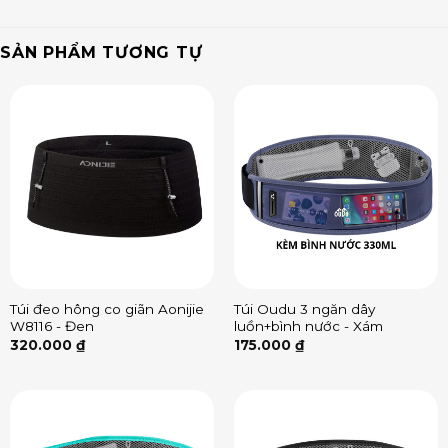
SẢN PHẨM TƯƠNG TỰ
Túi đeo hông co giãn Aonijie
Túi Oudu 3 ngăn dây
W8116 - Đen
luồn+bình nước - Xám
320.000
₫
175.000
₫