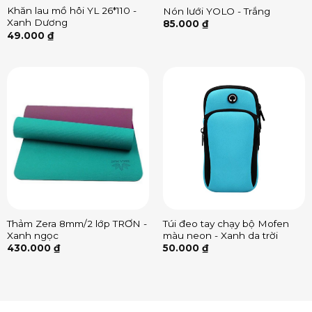
Khăn lau mồ hôi YL 26*110 -
Nón lưới YOLO - Trắng
Xanh Dương
85.000
₫
49.000
₫
Thảm Zera 8mm/2 lớp TRƠN -
Túi đeo tay chạy bộ Mofen
Xanh ngọc
màu neon - Xanh da trời
430.000
₫
50.000
₫