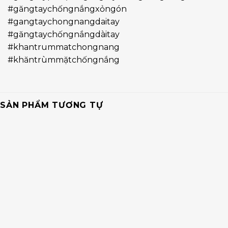
#găngtaychốngnắngxỏngón
#gangtaychongnangdaitay
#găngtaychốngnắngdàitay
#khantrummatchongnang
#khăntrùmmặtchốngnắng
SẢN PHẨM TƯƠNG TỰ