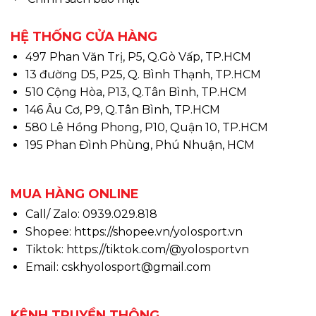
HỆ THỐNG CỬA HÀNG
497 Phan Văn Trị, P5, Q.Gò Vấp, TP.HCM
13 đường D5, P25, Q. Bình Thạnh, TP.HCM
510 Cộng Hòa, P13, Q.Tân Bình, TP.HCM
146 Âu Cơ, P9, Q.Tân Bình, TP.HCM
580 Lê Hồng Phong, P10, Quận 10, TP.HCM
195 Phan Đình Phùng, Phú Nhuận, HCM
MUA HÀNG ONLINE
Call/ Zalo: 0939.029.818
Shopee:
https://shopee.vn/yolosport.vn
Tiktok:
https://tiktok.com/@yolosportvn
Email: cskhyolosport@gmail.com
KÊNH TRUYỀN THÔNG