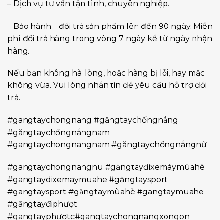
– Dịch vụ tư vấn tận tình, chuyên nghiệp.
– Bảo hành – đổi trả sản phẩm lên đến 90 ngày. Miễn
phí đổi trả hàng trong vòng 7 ngày kể từ ngày nhận
hàng.
Nếu bạn không hài lòng, hoặc hàng bị lỗi, hay mặc
không vừa. Vui lòng nhắn tin để yêu cầu hỗ trợ đổi
trả.
#gangtaychongnang #găngtaychốngnắng
#găngtaychốngnắngnam
#gangtaychongnangnam #găngtaychốngnắngnữ
#gangtaychongnangnu #găngtayđixemáymùahè
#gangtaydixemaymuahe #găngtaysport
#gangtaysport #găngtaymùahè #gangtaymuahe
#găngtayđiphượt
#gangtayphượtc#gangtaychongnangxongon