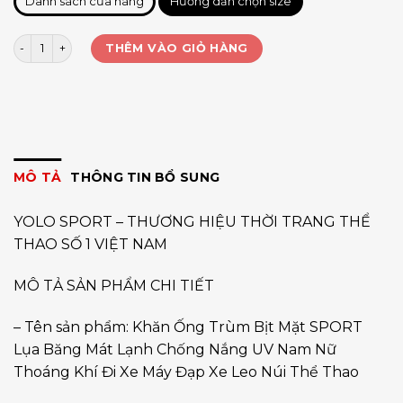
Danh sách cửa hàng
Hướng dẫn chọn size
Khăn trùm SPORT lụa băng số lượng
THÊM VÀO GIỎ HÀNG
MÔ TẢ
THÔNG TIN BỔ SUNG
YOLO SPORT – THƯƠNG HIỆU THỜI TRANG THỂ
THAO SỐ 1 VIỆT NAM
MÔ TẢ SẢN PHẨM CHI TIẾT
– Tên sản phẩm: Khăn Ống Trùm Bịt Mặt SPORT
Lụa Băng Mát Lạnh Chống Nắng UV Nam Nữ
Thoáng Khí Đi Xe Máy Đạp Xe Leo Núi Thể Thao