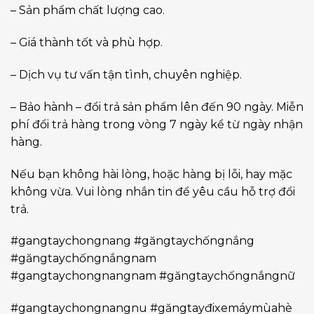
– Sản phẩm chất lượng cao.
– Giá thành tốt và phù hợp.
– Dịch vụ tư vấn tận tình, chuyên nghiệp.
– Bảo hành – đổi trả sản phẩm lên đến 90 ngày. Miễn
phí đổi trả hàng trong vòng 7 ngày kể từ ngày nhận
hàng.
Nếu bạn không hài lòng, hoặc hàng bị lỗi, hay mặc
không vừa. Vui lòng nhắn tin để yêu cầu hỗ trợ đổi
trả.
#gangtaychongnang #găngtaychốngnắng
#găngtaychốngnắngnam
#gangtaychongnangnam #găngtaychốngnắngnữ
#gangtaychongnangnu #găngtayđixemáymùahè