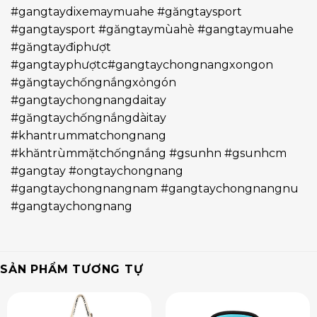
#gangtaydixemaymuahe #găngtaysport
#gangtaysport #găngtaymùahè #gangtaymuahe
#găngtayđiphượt
#gangtayphượtc#gangtaychongnangxongon
#găngtaychốngnắngxỏngón
#gangtaychongnangdaitay
#găngtaychốngnắngdàitay
#khantrummatchongnang
#khăntrùmmặtchốngnắng #gsunhn #gsunhcm
#gangtay #ongtaychongnang
#gangtaychongnangnam #gangtaychongnangnu
#gangtaychongnang
SẢN PHẨM TƯƠNG TỰ