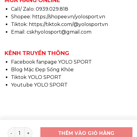
MUA HÀNG ONLINE
Call/ Zalo: 0939.029.818
Shopee:
https://shopee.vn/yolosport.vn
Tiktok:
https://tiktok.com/@yolosportvn
Email: cskhyolosport@gmail.com
KÊNH TRUYỀN THÔNG
Facebook fanpage YOLO SPORT
Blog Mặc Đẹp Sống Khỏe
Tiktok YOLO SPORT
Youtube YOLO SPORT
Copyright 2026 ©
www.yolosport.vn - Design & SEO
Khăn trùm SPORT lụa băng số lượng
THÊM VÀO GIỎ HÀNG
By YOLO SPORT