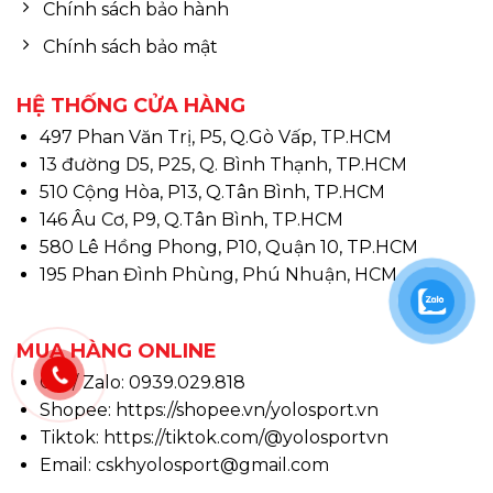
Chính sách bảo hành
Chính sách bảo mật
HỆ THỐNG CỬA HÀNG
497 Phan Văn Trị, P5, Q.Gò Vấp, TP.HCM
13 đường D5, P25, Q. Bình Thạnh, TP.HCM
510 Cộng Hòa, P13, Q.Tân Bình, TP.HCM
146 Âu Cơ, P9, Q.Tân Bình, TP.HCM
580 Lê Hồng Phong, P10, Quận 10, TP.HCM
195 Phan Đình Phùng, Phú Nhuận, HCM
MUA HÀNG ONLINE
Call/ Zalo: 0939.029.818
Shopee:
https://shopee.vn/yolosport.vn
Tiktok:
https://tiktok.com/@yolosportvn
Email: cskhyolosport@gmail.com