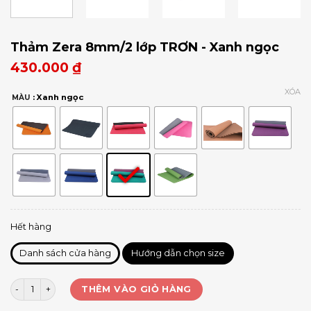
Thảm Zera 8mm/2 lớp TRƠN - Xanh ngọc
430.000
₫
XÓA
: Xanh ngọc
MÀU
Hết hàng
Danh sách cửa hàng
Hướng dẫn chọn size
Thảm Zera 8mm/2 lớp TRƠN số lượng
THÊM VÀO GIỎ HÀNG