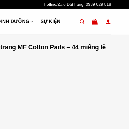
Hotline/Zalo Đặt hàng:
0939 029 818
DINH DƯỠNG
SỰ KIỆN
 trang MF Cotton Pads – 44 miếng lẻ