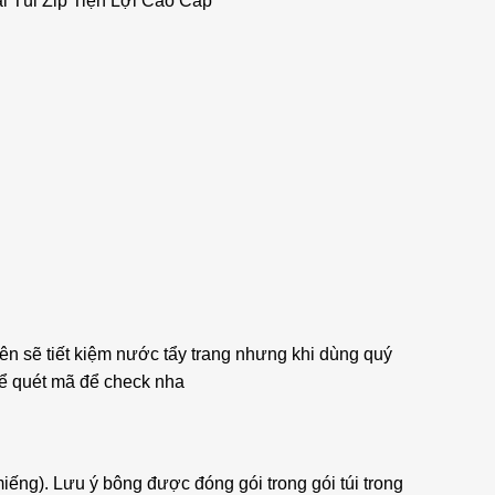
 Túi Zip Tiện Lợi Cao Cấp
n sẽ tiết kiệm nước tẩy trang nhưng khi dùng quý
hể quét mã để check nha
ếng). Lưu ý bông được đóng gói trong gói túi trong