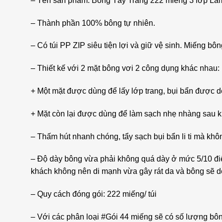
– Tên sản phẩm: Bông Tẩy Trang 222 miếng 3 lớp La
– Thành phần 100% bông tự nhiên.
– Có túi PP ZIP siêu tiện lợi và giữ vệ sinh. Miếng bô
– Thiết kế với 2 mặt bông vơi 2 công dụng khác nhau:
+ Một mặt được dùng để lấy lớp trang, bụi bẩn được d
+ Mặt còn lại được dùng để làm sạch nhẹ nhàng sau kh
– Thấm hút nhanh chóng, tẩy sạch bụi bẩn li ti mà khô
– Độ dày bông vừa phải không quá dày ở mức 5/10 điể
khách không nên di mạnh vừa gây rát da và bông sẽ d
– Quy cách đóng gói: 222 miếng/ túi
– Với các phân loại #Gói 44 miếng sẽ có số lượng bôn