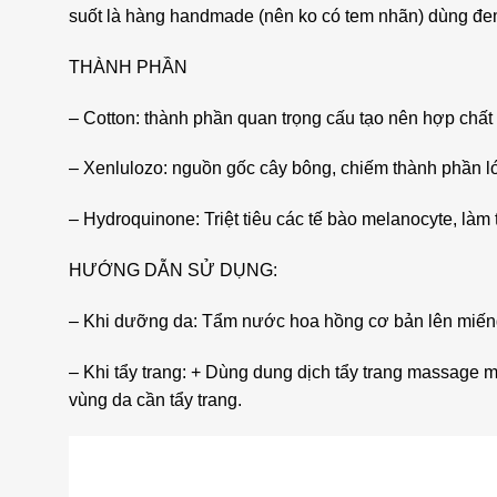
suốt là hàng handmade (nên ko có tem nhãn) dùng đem du
THÀNH PHẦN
– Cotton: thành phần quan trọng cấu tạo nên hợp chất
– Xenlulozo: nguồn gốc cây bông, chiếm thành phần l
– Hydroquinone: Triệt tiêu các tế bào melanocyte, làm 
HƯỚNG DẪN SỬ DỤNG:
– Khi dưỡng da: Tẩm nước hoa hồng cơ bản lên miếng
– Khi tẩy trang: + Dùng dung dịch tẩy trang massage m
vùng da cần tẩy trang.