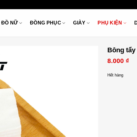
ĐỒ NỮ
ĐỒNG PHỤC
GIÀY
PHỤ KIỆN
Bông tẩy
8.000
₫
Hết hàng