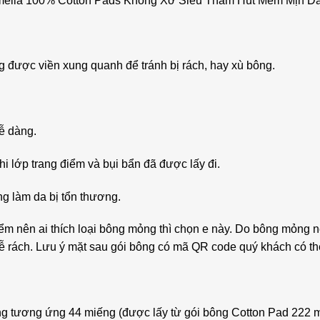
meila 100% Cotton Pads Không Xơ Siêu Thấm Hút Mềm Mịn Dai
ng được viền xung quanh để tránh bị rách, hay xù bông.
ễ dàng.
i lớp trang điểm và bụi bẩn đã được lấy đi.
ng làm da bị tổn thương.
m nên ai thích loại bông mỏng thì chọn e này. Do bông mỏng nê
ễ rách. Lưu ý mặt sau gói bông có mã QR code quý khách có t
g tương ứng 44 miếng (được lấy từ gói bông Cotton Pad 222 mi