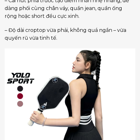
– Cài nút phía trước tạo điểm nhấn nhẹ nhàng, dễ
dàng phối cùng chân váy, quần jean, quần ống
rộng hoặc short đều cực xinh.
– Độ dài croptop vừa phải, không quá ngắn – vừa
quyến rũ vừa tinh tế.