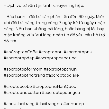
– Dịch vụ tư vấn tận tình, chuyên nghiệp.
– Bảo hành – đổi trả sản phẩm lên đến 90 ngày. Miễn
phí đổi trả hàng trong vòng 7 ngày kể từ ngày nhận
hàng. Nếu bạn không hài lòng, hoặc hàng bị lỗi, hay
mặc không vừa. Vui lòng nhắn tin để yêu cầu hỗ trợ
đổi trả.
#aoCroptopCoBe #croptopnu #aocroptopnu
#aocroptopdep #aocroptophanquoc
#aocroptopformom #aocroptopthun
#aocroptopthoitrang #aocroptopgiare
#croptopcobe #croptopnuHanQuoc
#croptopnucotton #aocroptopdangoai
#aonuthoitrang #thoitrangnu #aonudep