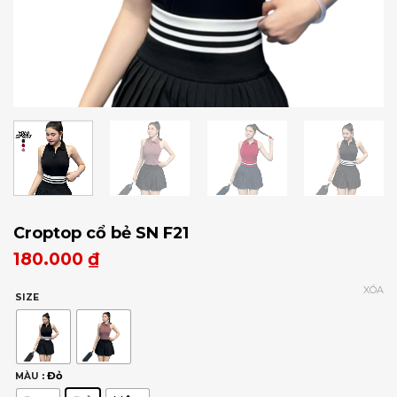
Croptop cổ bẻ SN F21
180.000
₫
XÓA
SIZE
: Đỏ
MÀU