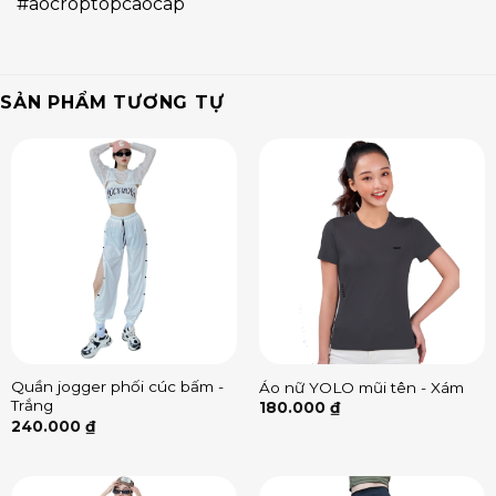
#aocroptopcaocap
SẢN PHẨM TƯƠNG TỰ
Quần jogger phối cúc bấm -
Áo nữ YOLO mũi tên - Xám
Trắng
180.000
₫
240.000
₫