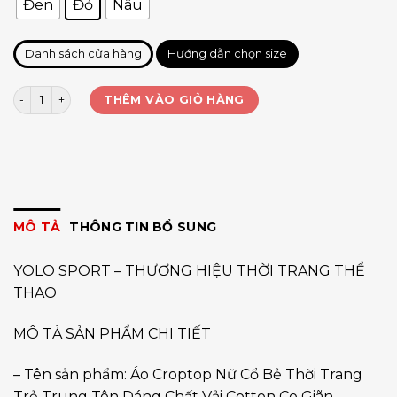
Đen
Đỏ
Nâu
Danh sách cửa hàng
Hướng dẫn chọn size
Croptop cổ bẻ SN F21 số lượng
THÊM VÀO GIỎ HÀNG
MÔ TẢ
THÔNG TIN BỔ SUNG
YOLO SPORT – THƯƠNG HIỆU THỜI TRANG THỂ
THAO
MÔ TẢ SẢN PHẨM CHI TIẾT
– Tên sản phẩm: Áo Croptop Nữ Cổ Bẻ Thời Trang
Trẻ Trung Tôn Dáng Chất Vải Cotton Co Giãn