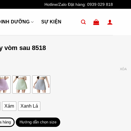
Hotline/Zalo Đặt hàng:
0939 029 818
DINH DƯỠNG
SỰ KIỆN
ly vòm sau 8518
XÓA
Xám
Xanh Lá
a hàng
Hướng dẫn chọn size