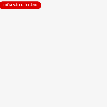
sau 8518 số lượng
THÊM VÀO GIỎ HÀNG