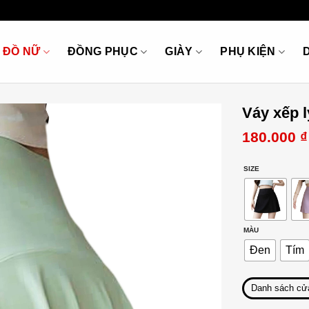
ĐỒ NỮ
ĐỒNG PHỤC
GIÀY
PHỤ KIỆN
Váy xếp 
180.000
₫
SIZE
MÀU
Đen
Tím
Danh sách cử