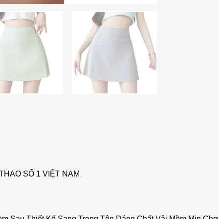
THAO SỐ 1 VIỆT NAM
òm Sau Thiết Kế Sang Trọng Tôn Dáng Chất Vải Mềm Mịn Chơ