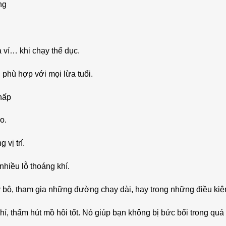
ng
a ví… khi chạy thể dục.
 phù hợp với mọi lừa tuổi.
thấp
o.
 vị trí.
hiều lỗ thoáng khí.
bộ, tham gia những đường chạy dài, hay trong những điều kiện
í, thấm hút mồ hôi tốt. Nó giúp bạn không bị bức bối trong quá 