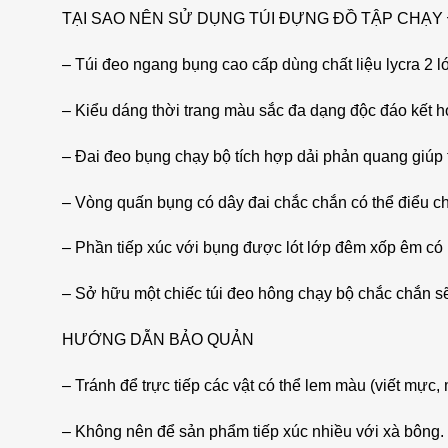
TẠI SAO NÊN SỬ DỤNG TÚI ĐỰNG ĐỒ TẬP CHẠY
– Túi đeo ngang bụng cao cấp dùng chất liệu lycra 2 lớ
– Kiểu dáng thời trang màu sắc đa dạng độc đáo kết h
– Đai đeo bụng chạy bộ tích hợp dải phản quang giúp 
– Vòng quấn bụng có dây đai chắc chắn có thể điểu ch
– Phần tiếp xúc với bụng được lót lớp đêm xốp êm có n
– Sở hữu một chiếc túi đeo hông chạy bộ chắc chắn s
HƯỚNG DẪN BẢO QUẢN
– Tránh để trực tiếp các vật có thể lem màu (viết mực,
– Không nên để sản phẩm tiếp xúc nhiều với xà bông.