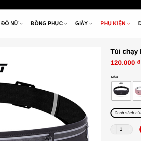
ĐỒ NỮ
ĐỒNG PHỤC
GIÀY
PHỤ KIỆN
Túi chạy
120.000
₫
MÀU
Danh sách cử
Túi chạy bộ YOL