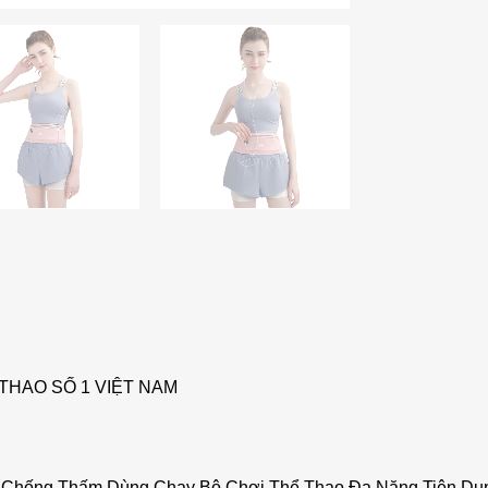
THAO SỐ 1 VIỆT NAM
ẹ Chống Thấm Dùng Chạy Bộ Chơi Thể Thao Đa Năng Tiện Dụ