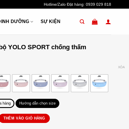
Hotline/Zalo Đặt hàng:
0939 029 818
DINH DƯỠNG
SỰ KIỆN
 bộ YOLO SPORT chống thấm
XÓA
a hàng
Hướng dẫn chọn size
O SPORT chống thấm số lượng
THÊM VÀO GIỎ HÀNG