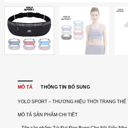
MÔ TẢ
THÔNG TIN BỔ SUNG
YOLO SPORT – THƯƠNG HIỆU THỜI TRANG THỂ 
MÔ TẢ SẢN PHẨM CHI TIẾT
– Tên sản phẩm: Túi Đai Đeo Bụng Cho Nữ Siêu Nh